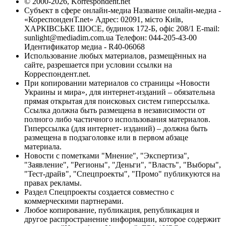
© 2000-2026, Korrespondent.net
Субъект в сфере онлайн-медиа Название онлайн-медиа -
«КореспонденТ.net» Адрес: 02091, місто Київ,
ХАРКІВСЬКЕ ШОСЕ, будинок 172-Б, офіс 208/1 E-mail:
sunlight@mediadim.com.ua
Телефон: 044-205-43-00
Идентификатор медиа - R40-06068
Использование любых материалов, размещённых на
сайте, разрешается при условии ссылки на
Корреспондент.net.
При копировании материалов со страницы «Новости
Украины и мира», для интернет-изданий – обязательна
прямая открытая для поисковых систем гиперссылка.
Ссылка должна быть размещена в независимости от
полного либо частичного использования материалов.
Гиперссылка (для интернет- изданий) – должна быть
размещена в подзаголовке или в первом абзаце
материала.
Новости с пометками "Мнение", "Экспертиза",
"Заявление", "Регионы", "Деньги", "Власть", "Выборы",
"Тест-драйв", "Спецпроекты", "Промо" публикуются на
правах рекламы.
Раздел Спецпроекты создается совместно с
коммерческими партнерами.
Любое копирование, публикация, републикация и
другое распространение информации, которое содержит