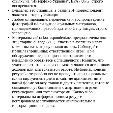
ссылку на "Интерфакс-Украина", EPA / UPG, строго
воспрещается.
Владелец веб-страницы в разделе Я- Корреспондент
является автор публикации.
Любое копирование, перепечатка и воспроизведение
фотографий и/или аудиовизуальных материалов,
принадлежащих правообладателю Getty Images, строго
запрещено.
Материалы сайта korrespondent.net предназначены для
лиц старше 21 года (21+). Участие в азартных играх
может вызвать игровую зависимость. Соблюдайте
правила (принципы) ответственной игры. При
обнаружении первых признаков зависимости
немедленно обратитесь к специалисту. Помните, что
участие в азартных играх не может являться источником
доходов или альтернативой работе. Информационный
ресурс korrespondent.net не проводит игры на реальные
и/или виртуальные деньги, сайт не принимает ни в
какой форме оплату ставок и других платежей, которые
связаны/могут быть связаны с азартными играми,
букмекерами или тотализаторами. Какие-либо
материалы на информационном ресурсе
korrespondent.net публикуются исключительно в
информационных целях.