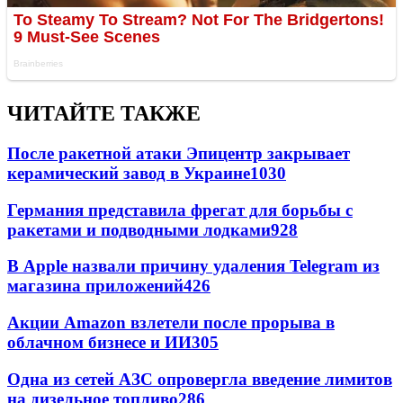
ЧИТАЙТЕ ТАКЖЕ
После ракетной атаки Эпицентр закрывает
керамический завод в Украине
1030
Германия представила фрегат для борьбы с
ракетами и подводными лодками
928
В Apple назвали причину удаления Telegram из
магазина приложений
426
Акции Amazon взлетели после прорыва в
облачном бизнесе и ИИ
305
Одна из сетей АЗС опровергла введение лимитов
на дизельное топливо
286