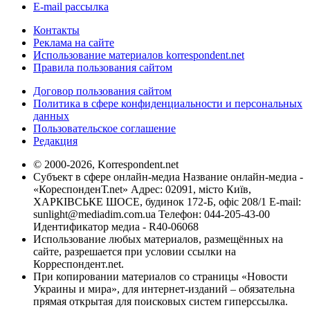
E-mail рассылка
Контакты
Реклама на сайте
Использование материалов korrespondent.net
Правила пользования сайтом
Договор пользования сайтом
Политика в сфере конфиденциальности и персональных
данных
Пользовательское соглашение
Редакция
© 2000-2026, Korrespondent.net
Субъект в сфере онлайн-медиа Название онлайн-медиа -
«КореспонденТ.net» Адрес: 02091, місто Київ,
ХАРКІВСЬКЕ ШОСЕ, будинок 172-Б, офіс 208/1 E-mail:
sunlight@mediadim.com.ua
Телефон: 044-205-43-00
Идентификатор медиа - R40-06068
Использование любых материалов, размещённых на
сайте, разрешается при условии ссылки на
Корреспондент.net.
При копировании материалов со страницы «Новости
Украины и мира», для интернет-изданий – обязательна
прямая открытая для поисковых систем гиперссылка.