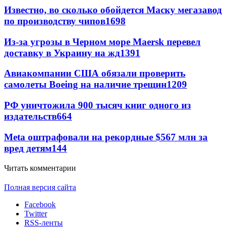
Известно, во сколько обойдется Маску мегазавод
по производству чипов
1698
Из-за угрозы в Черном море Maersk перевел
доставку в Украину на жд
1391
Авиакомпании США обязали проверить
самолеты Boeing на наличие трещин
1209
РФ уничтожила 900 тысяч книг одного из
издательств
664
Meta оштрафовали на рекордные $567 млн за
вред детям
144
Читать комментарии
Полная версия сайта
Facebook
Twitter
RSS-ленты