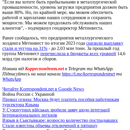
"Если вы хотите быть прибыльными в металлургической
промышленности, уровень загрузки предприятия должен быть
выше 80%. Но, по крайней мере, мы можем обеспечить
работой и зарплатами наших сотрудников и сохранить
мощности. Мы можем продолжать обслуживать наших
клиентов", - подчеркнул гендиректор Метинвеста.
Ранее сообщалось, что предприятия металлургического
холдинга Метинвест по итогам 2023 года
снизили выплавку
стали и чугуна на 31%
- до 2,03 млн тонн. За прошлый год
группа Метинвест
перечислила в бюджеты всех уровней
14,6
млрд грн налогов и сборов.
Новини від
Корреспондент.net
в Telegram та WhatsApp.
Підписуйтесь на наші канали
https://t.me/korrespondentnet
та
WhatsApp
Читайте Korrespondent.net в Google News
Война России с Украиной
Провал сезона: Москва будет платить пособия работникам
турсектора Крыма
У Сухопутних військах зробили заяву щодо інтеграції
Інтернаціональних легіонів
Взрыв в Сыктывкаре: возросло количество пострадавших
Стали известны объемы отключений в пятницу