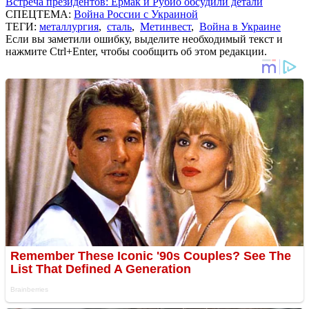
Встреча президентов: Ермак и Рубио обсудили детали
СПЕЦТЕМА:
Война России с Украиной
ТЕГИ:
металлургия
,
сталь
,
Метинвест
,
Война в Украине
Если вы заметили ошибку, выделите необходимый текст и
нажмите Ctrl+Enter, чтобы сообщить об этом редакции.