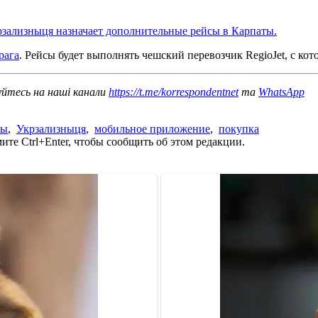
зализныця назначает дополнительные рейсы в Карпаты.
рага
. Рейсы будет выполнять чешский перевозчик RegioJet, с ко
уйтесь на наші канали
https://t.me/korrespondentnet
та
WhatsApp
ты
,
Укрзализныця
,
мобильное приложение
,
покупка
те Ctrl+Enter, чтобы сообщить об этом редакции.