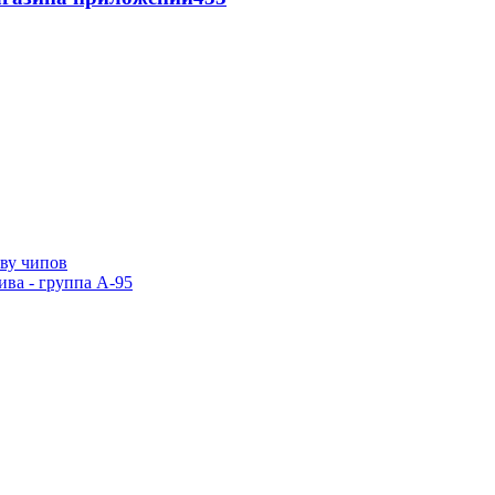
тву чипов
ива - группа А-95