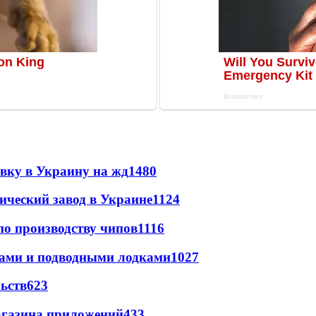
авку в Украину на жд
1480
ический завод в Украине
1124
по производству чипов
1116
тами и подводными лодками
1027
ьств
623
магазина приложений
433