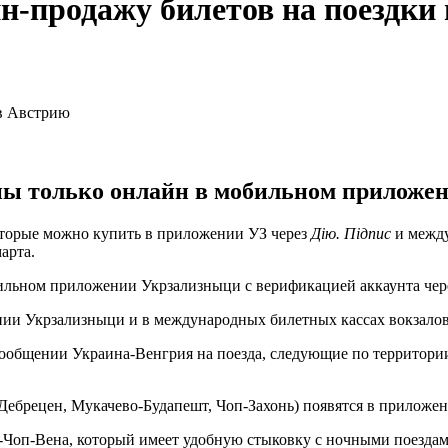
-продажу билетов на поездки
пны только онлайн в мобильном приложе
оторые можно купить в приложении УЗ через
Дію. Підпис
и между
арта.
бильном приложении Укрзализныци с верификацией аккаунта че
ии Укрзализныци и в международных билетных кассах вокзалов
сообщении Украина-Венгрия на поезда, следующие по территории
ебрецен, Мукачево-Будапешт, Чоп-Захонь) появятся в приложен
оп-Вена, который имеет удобную стыковку с ночными поездами 