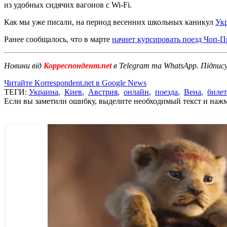
из удобных сидячих вагонов с Wi-Fi.
Как мы уже писали, на период весенних школьных каникул
Укр
Ранее сообщалось, что в марте
начнет курсировать поезд Чоп-П
Новини від
Корреспондент.net
в Telegram та WhatsApp. Підпис
Читайте Korrespondent.net в Google News
ТЕГИ:
Украина
,
Киев
,
Австрия
,
онлайн
,
поезда
,
Вена
,
биле
Если вы заметили ошибку, выделите необходимый текст и нажми