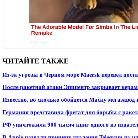
ЧИТАЙТЕ ТАКЖЕ
Из-за угрозы в Черном море Maersk перевел дост
После ракетной атаки Эпицентр закрывает керам
Известно, во сколько обойдется Маску мегазавод 
Германия представила фрегат для борьбы с раке
РФ уничтожила 900 тысяч книг одного из издател
В Apple назвали причину удаления Telegram из 