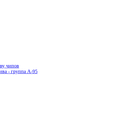
тву чипов
ива - группа А-95