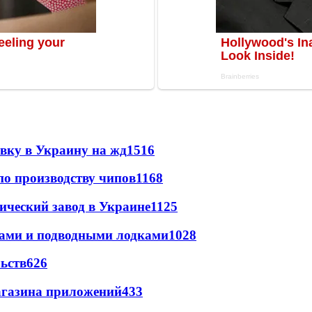
авку в Украину на жд
1516
по производству чипов
1168
ический завод в Украине
1125
тами и подводными лодками
1028
ьств
626
магазина приложений
433