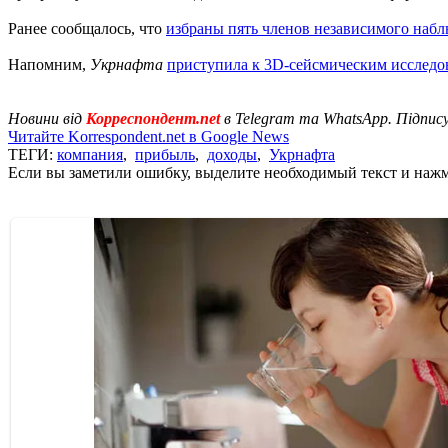
Ранее сообщалось, что
избраны пять членов независимого набл
Напомним,
Укрнафта
приступила к 3D-сейсмическим исслед
Новини від
Корреспондент.net
в Telegram та WhatsApp. Підпис
Читайте Korrespondent.net в Google News
ТЕГИ:
компания
,
прибыль
,
доходы
,
Укрнафта
Если вы заметили ошибку, выделите необходимый текст и нажми