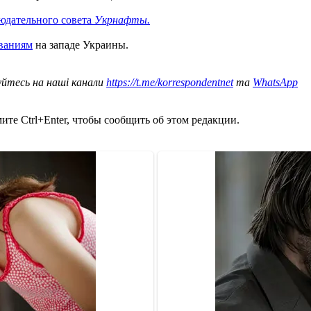
юдательного совета
Укрнафты.
ованиям
на западе Украины.
уйтесь на наші канали
https://t.me/korrespondentnet
та
WhatsApp
те Ctrl+Enter, чтобы сообщить об этом редакции.