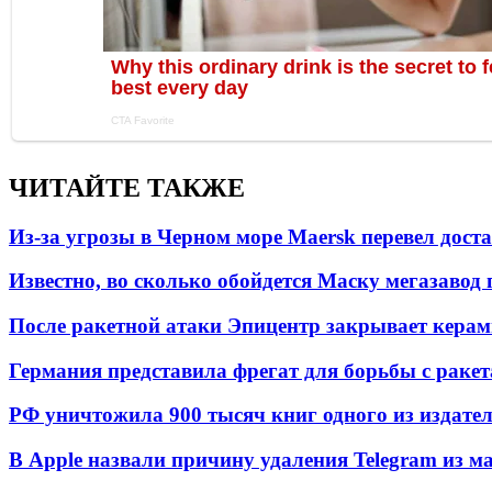
ЧИТАЙТЕ ТАКЖЕ
Из-за угрозы в Черном море Maersk перевел дост
Известно, во сколько обойдется Маску мегазавод 
После ракетной атаки Эпицентр закрывает керам
Германия представила фрегат для борьбы с раке
РФ уничтожила 900 тысяч книг одного из издател
В Apple назвали причину удаления Telegram из 