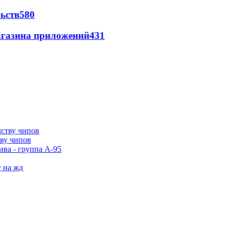
ьств
580
магазина приложений
431
тву чипов
ива - группа А-95
у на жд