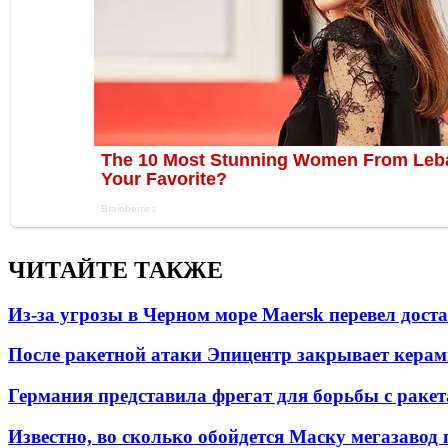
ЧИТАЙТЕ ТАКЖЕ
Из-за угрозы в Черном море Maersk перевел дост
После ракетной атаки Эпицентр закрывает керам
Германия представила фрегат для борьбы с раке
Известно, во сколько обойдется Маску мегазавод 