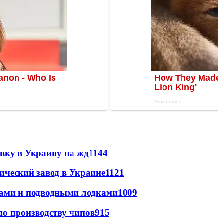
авку в Украину на жд
1144
ический завод в Украине
1121
тами и подводными лодками
1009
по производству чипов
915