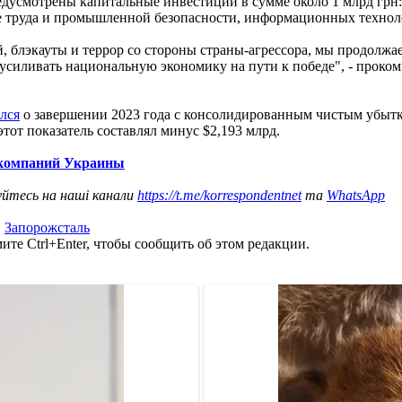
редусмотрены капитальные инвестиции в сумме около 1 млрд грн
 труда и промышленной безопасности, информационных техноло
, блэкауты и террор со стороны страны-агрессора, мы продолж
 усиливать национальную экономику на пути к победе", - прок
лся
о завершении 2023 года с консолидированным чистым убытк
 этот показатель составлял минус $2,193 млрд.
 компаний Украины
уйтесь на наші канали
https://t.me/korrespondentnet
та
WhatsApp
,
Запорожсталь
те Ctrl+Enter, чтобы сообщить об этом редакции.