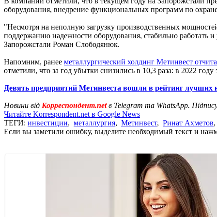
В компании отметили, что в текущем году на Запорожстали п
оборудования, внедрение функциональных программ по охране
"Несмотря на неполную загрузку производственных мощностей
поддержанию надежности оборудования, стабильно работать и
Запорожстали Роман Слободянюк.
Напомним, ранее
металлургический холдинг Метинвест отчита
отметили, что за год убытки снизились в 10,3 раза: в 2022 году
Девять предприятий Метинвеста вошли в рейтинг лучших
Новини від
Корреспондент.net
в Telegram та WhatsApp. Підпис
Читайте Korrespondent.net в Google News
ТЕГИ:
инвестиции
,
металлургия
,
Метинвест
,
Ринат Ахметов
Если вы заметили ошибку, выделите необходимый текст и нажми