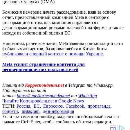
цифровых услугах (DMA).
Комиссия намерена начать расследование, взяв за основу
отчет, предоставленный компанией Meta в сентябре с
информацией о том, как компания справляется с
дезинформационными рисками на своей платформе, а также
исходя из собственной оценки ЕС.
Напомним, ранее компания Meta заявила о ликвидации сети
фейковых аккаунтов, базировавшейся в Китае. Боты
публиковали спорный контент о помощи Украине
.
Meta усилит ограничение контента для
несовершеннолетних пользователей
Новини від
Корреспондент.net
в Telegram та WhatsApp.
Підписуйтесь на наші
канали
https://t.me/korrespondentnet
та
WhatsApp
Читайте Korrespondent.net в Google News
ТЕГИ:
Россия
,
ЕС
,
Евросоюз
,
Facebook
,
пропаганда
,
соцсети
,
Instagram
,
дезинформация
Если вы заметили ошибку, выделите необходимый текст и
нажмите Ctrl+Enter, чтобы сообщить об этом редакции.