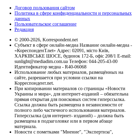
Договор пользования сайтом
Политика в сфере конфиденциальности и персональных
данных
Пользовательское соглашение
Редакция
© 2000-2026, Korrespondent.net
Субъект в сфере онлайн-медиа Название онлайн-медиа -
«КореспонденТ.net» Адрес: 02091, місто Київ,
ХАРКІВСЬКЕ ШОСЕ, будинок 172-Б, офіс 208/1 E-mail:
sunlight@mediadim.com.ua
Телефон: 044-205-43-00
Идентификатор медиа - R40-06068
Использование любых материалов, размещённых на
сайте, разрешается при условии ссылки на
Корреспондент.net.
При копировании материалов со страницы «Новости
Украины и мира», для интернет-изданий – обязательна
прямая открытая для поисковых систем гиперссылка.
Ссылка должна быть размещена в независимости от
полного либо частичного использования материалов.
Гиперссылка (для интернет- изданий) – должна быть
размещена в подзаголовке или в первом абзаце
материала.
Новости с пометками "Мнение", "Экспертиза",