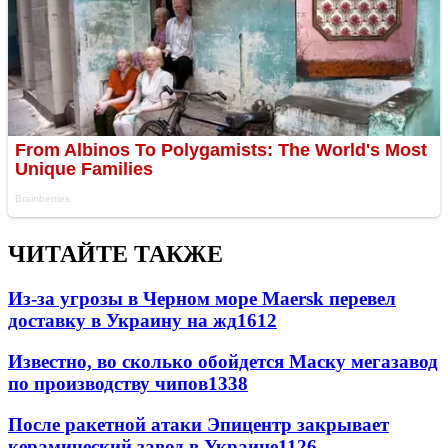
ЧИТАЙТЕ ТАКЖЕ
Из-за угрозы в Черном море Maersk перевел
доставку в Украину на жд
1612
Известно, во сколько обойдется Маску мегазавод
по производству чипов
1338
После ракетной атаки Эпицентр закрывает
керамический завод в Украине
1126