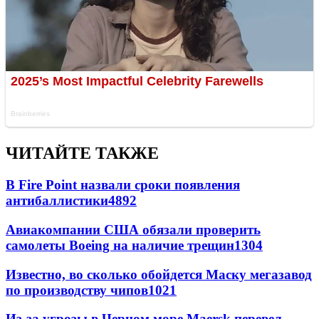
ЧИТАЙТЕ ТАКЖЕ
В Fire Point назвали сроки появления
антибаллистики
4892
Авиакомпании США обязали проверить
самолеты Boeing на наличие трещин
1304
Известно, во сколько обойдется Маску мегазавод
по производству чипов
1021
Из-за угрозы в Черном море Maersk перевел