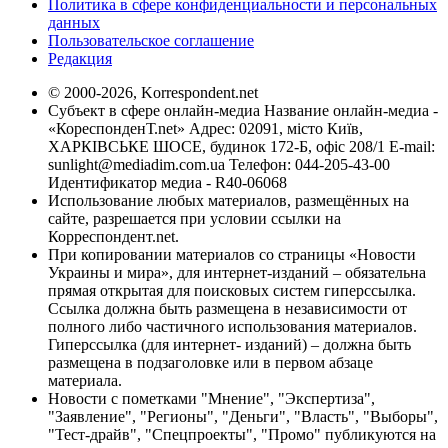
Политика в сфере конфиденциальности и персональных
данных
Пользовательское соглашение
Редакция
© 2000-2026, Korrespondent.net
Субъект в сфере онлайн-медиа Название онлайн-медиа -
«КореспонденТ.net» Адрес: 02091, місто Київ,
ХАРКІВСЬКЕ ШОСЕ, будинок 172-Б, офіс 208/1 E-mail:
sunlight@mediadim.com.ua
Телефон: 044-205-43-00
Идентификатор медиа - R40-06068
Использование любых материалов, размещённых на
сайте, разрешается при условии ссылки на
Корреспондент.net.
При копировании материалов со страницы «Новости
Украины и мира», для интернет-изданий – обязательна
прямая открытая для поисковых систем гиперссылка.
Ссылка должна быть размещена в независимости от
полного либо частичного использования материалов.
Гиперссылка (для интернет- изданий) – должна быть
размещена в подзаголовке или в первом абзаце
материала.
Новости с пометками "Мнение", "Экспертиза",
"Заявление", "Регионы", "Деньги", "Власть", "Выборы",
"Тест-драйв", "Спецпроекты", "Промо" публикуются на