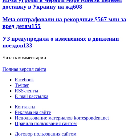
доставку в Украину на жд
608
Meta оштрафовали на рекордные $567 млн за
вред детям
155
УЗ предупредила о изменениях в движении
поездов
133
Читать комментарии
Полная версия сайта
Facebook
Twitter
RSS-ленты
E-mail рассылка
Контакты
Реклама на сайте
Использование материалов korrespondent.net
Правила пользования сайтом
Договор пользования сайтом