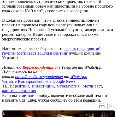
этапами ключевых стратегических проектов: на 2024-й
запланированный объем капинвестиций на уровне прошлого
года - около $319 млн", - говорится в сообщении.
В холдинге добавили, что в главные инвестиционные
проекты в прошлом году вошли запуск новых лав на
предприятиях Покровской угольной группы, модернизация и
ремонт камер на Каметстале и Запорожстали, а также
энергетические проекты.
Напомним, ранее сообщалось, что
девять предприятий
группы Метинвест вошли в рейтинг
лучших компаний
Украины.
Новини від
Корреспондент.net
в Telegram та WhatsApp.
Підписуйтесь на наші
канали
https://t.me/korrespondentnet
та
WhatsApp
Читайте Korrespondent.net в Google News
ТЕГИ:
рейтинг
,
инвестиции
,
металлургия
,
Метинвест
,
капиталовложения
Если вы заметили ошибку, выделите необходимый текст и
нажмите Ctrl+Enter, чтобы сообщить об этом редакции.