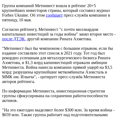
Группа компаний Метинвест вошла в рейтинг 20+5
крупнейших инвесторов страны, который составил журнал
Forbes Ukraine. Об этом
сообщает
пресс-служба компании в
пятницу, 10 мая.
Согласно рейтингу, Метинвест "с почти миллиардом
капитальных инвестиций за годы войны" занял второе место -
после ДТЭК
, другой компании Рината Ахметова.
"Метинвест был бы чемпионом с большим отрывом, если бы
издание составляло этот список в 2021 году. Тот год был
рекордно успешным для металлургического бизнеса Рината
Ахметова, и $1,3 млрд капинвестиций отражали амбиции
Метинвеста. Война нанесла компании прямой ущерб на $3,5
млрд: разрушены крупнейшие меткомбинаты Азовсталь и
ММК им. Ильича", - цитирует пресс-служба Метинвеста
авторов рейтинга.
По информации Метинвеста, инвестиционная стратегия
группы сфокусирована на сохранении работоспособности
активов.
"На это ежегодно выделяют более $300 млн. За время войны -
$659 млн. Также группа работает над подготовительными