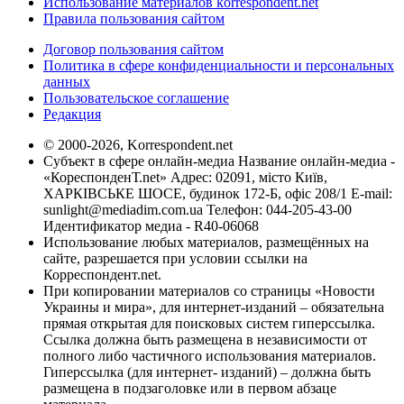
Использование материалов korrespondent.net
Правила пользования сайтом
Договор пользования сайтом
Политика в сфере конфиденциальности и персональных
данных
Пользовательское соглашение
Редакция
© 2000-2026, Korrespondent.net
Субъект в сфере онлайн-медиа Название онлайн-медиа -
«КореспонденТ.net» Адрес: 02091, місто Київ,
ХАРКІВСЬКЕ ШОСЕ, будинок 172-Б, офіс 208/1 E-mail:
sunlight@mediadim.com.ua
Телефон: 044-205-43-00
Идентификатор медиа - R40-06068
Использование любых материалов, размещённых на
сайте, разрешается при условии ссылки на
Корреспондент.net.
При копировании материалов со страницы «Новости
Украины и мира», для интернет-изданий – обязательна
прямая открытая для поисковых систем гиперссылка.
Ссылка должна быть размещена в независимости от
полного либо частичного использования материалов.
Гиперссылка (для интернет- изданий) – должна быть
размещена в подзаголовке или в первом абзаце