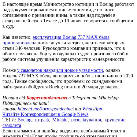
В настоящее время Министерство юстиции и Boeing работают
над документированием в письменном виде полного
соглашения о признании вины, а также над подачей в
федеральный суд в Техасе до 19 июля, говорится в сообщении
в суд.
Как известно,
эксплуатация Boeing 737 MAX была
приостановлена
​​после двух катастроф, жертвами которых
стали 346 человек. Руководство компании признало, что в
обоих случаях на борту воздушных судов произошел сбой в
работе системы улучшения характеристик маневренности.
Позже
у самолетов находили новые уязвимости
, однако
модель 737 MAX обещали вернуть в небо к июню-июлю 2020
года. Также сообщалось, что проблемы со скандальными
лайнерами обойдутся Boeing почти в 20 млрд долларов.
Новини від
Корреспондент.net
в Telegram та WhatsApp.
Підписуйтесь на наші
канали
https://t.me/korrespondentnet
та
WhatsApp
Читайте Korrespondent.net в Google News
ТЕГИ:
Boeing
,
штраф
,
Мінфін
,
розслідування
,
крушение
самолета
Если вы заметили ошибку, выделите необходимый текст и
нажмите Ctrl+Enter, чтобы сообщить об этом редакции.