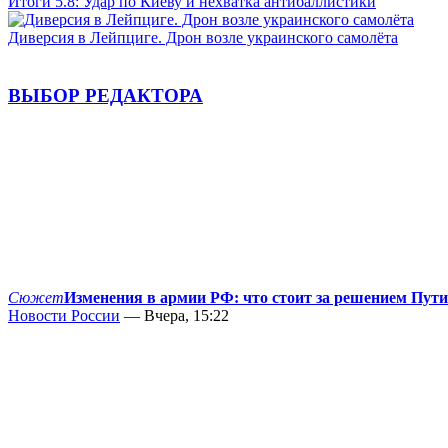
Итоги 5.8: Удар по Киеву и нехватка антибаллистики
Диверсия в Лейпциге. Дрон возле украинского самолёта
ВЫБОР РЕДАКТОРА
Сюжет
Изменения в армии РФ: что стоит за решением Пут
Новости России
— Вчера, 15:22