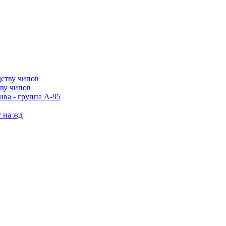
тву чипов
ива - группа А-95
у на жд