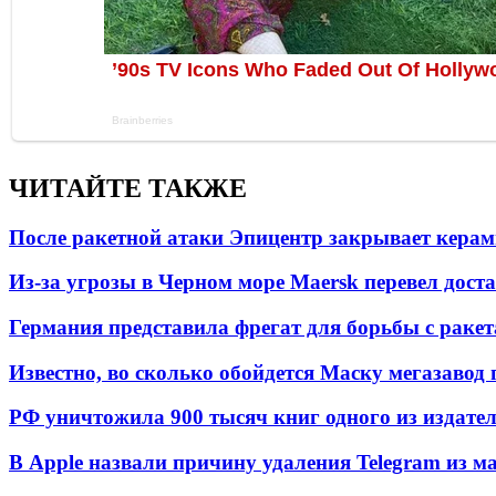
ЧИТАЙТЕ ТАКЖЕ
После ракетной атаки Эпицентр закрывает керам
Из-за угрозы в Черном море Maersk перевел дост
Германия представила фрегат для борьбы с раке
Известно, во сколько обойдется Маску мегазавод 
РФ уничтожила 900 тысяч книг одного из издател
В Apple назвали причину удаления Telegram из 