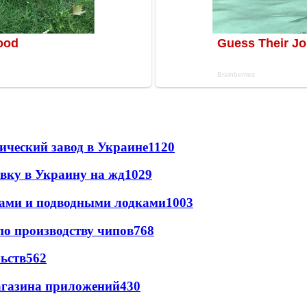
ический завод в Украине
1120
авку в Украину на жд
1029
тами и подводными лодками
1003
по производству чипов
768
ьств
562
магазина приложений
430