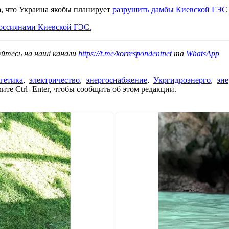
, что Украина якобы планирует
разрушить дамбы Киевской ГЭС
оссиянами Киевской ГЭС.
уйтесь на наші канали
https://t.me/korrespondentnet
та
WhatsApp
гетика
,
электричество
,
энергоснабжение
,
Укргидроэнерго
,
эне
те Ctrl+Enter, чтобы сообщить об этом редакции.