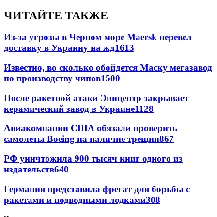
ЧИТАЙТЕ ТАКЖЕ
Из-за угрозы в Черном море Maersk перевел
доставку в Украину на жд
1613
Известно, во сколько обойдется Маску мегазавод
по производству чипов
1500
После ракетной атаки Эпицентр закрывает
керамический завод в Украине
1128
Авиакомпании США обязали проверить
самолеты Boeing на наличие трещин
867
РФ уничтожила 900 тысяч книг одного из
издательств
640
Германия представила фрегат для борьбы с
ракетами и подводными лодками
308