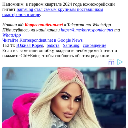
Напомним, в первом квартале 2024 года южнокорейский
гигант
Samsung стал самым крупным поставщиком
смартфонов в мире
.
Новини від
Корреспондент.net
в Telegram та WhatsApp.
Підписуйтесь на наші канали
https://t.me/korrespondentnet
та
WhatsApp
Читайте Korrespondent.net в Google News
ТЕГИ:
Южная Корея
,
работа
,
Samsung
,
сокращение
Если вы заметили ошибку, выделите необходимый текст и
нажмите Ctrl+Enter, чтобы сообщить об этом редакции.