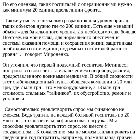
По его оценкам, таких госпиталей с операционными нужно
как минимум 20 единиц вдоль линии фронта.
"Также у нас есть несколько разработок для уровня бригад:
таких объектов нужно где-то 200 единиц. Есть еще меньший
объект - для батальонного уровня. Их необходимо еще больше.
Поэтому, на мой взгляд, для нормального обеспечения
системы оказания помощи и сохранения жизни защитникам
необходимо сотни единиц подземных госпиталей разного
уровня", - говорит Мироненко.
Он уточнил, что первый подземный госпиталь Метинвест
построил за свой счет - за исключением спецоборудования,
предоставленного военными медиками. В общей сложности
этот стабилизационный пункт обошелся компании в 20 млн
грн, где 7 млн ​​грн - это медоборудование, а 13 млн грн -
стоимость стальных "тайников", их обустройство, ремонт и
установка.
"Самостоятельно удовлетворить спрос мы финансово не
сможем. Ведь тратить на каждый большой госпиталь по 20
млн грн - это значительная финансовая нагрузка. Мы
способны удовлетворить этот спрос, но вместе с
государством... К сожалению, мы не можем запланировать на
следующий год потратить, например, полмиллиарда гривен