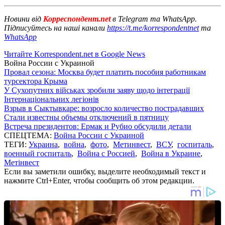
Новини від
Корреспондент.net
в Telegram та WhatsApp.
Підписуйтесь на наші канали
https://t.me/korrespondentnet
та
WhatsApp
Читайте Korrespondent.net в Google News
Война России с Украиной
Провал сезона: Москва будет платить пособия работникам
турсектора Крыма
У Сухопутних військах зробили заяву щодо інтеграції
Інтернаціональних легіонів
Взрыв в Сыктывкаре: возросло количество пострадавших
Стали известны объемы отключений в пятницу
Встреча президентов: Ермак и Рубио обсудили детали
СПЕЦТЕМА:
Война России с Украиной
ТЕГИ:
Украина
,
война
,
фото
,
Метинвест
,
ВСУ
,
госпиталь
,
военный госпиталь
,
Война с Россией
,
Война в Украине
,
Метінвест
Если вы заметили ошибку, выделите необходимый текст и
нажмите Ctrl+Enter, чтобы сообщить об этом редакции.