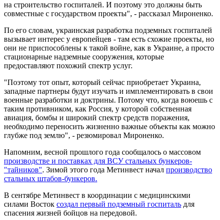
на строительство госпиталей. И поэтому это должны быть
совместные с государством проекты", - рассказал Мироненко.
По его словам, украинская разработка подземных госпиталей
вызывает интерес у европейцев - там есть схожие проекты, но
они не приспособлены к такой войне, как в Украине, а просто
стационарные надземные сооружения, которые
предоставляют похожий спектр услуг.
"Поэтому тот опыт, который сейчас приобретает Украина,
западные партнеры будут изучать и имплементировать в свои
военные разработки и доктрины. Потому что, когда воюешь с
таким противником, как Россия, у которой собственная
авиация, бомбы и широкий спектр средств поражения,
необходимо переносить жизненно важные объекты как можно
глубже под землю", - резюмировал Мироненко.
Напомним, весной прошлого года сообщалось о массовом
производстве и поставках для ВСУ стальных бункеров-
"тайников"
. Зимой этого года Метинвест начал
производство
стальных штабов-бункеров.
В сентябре Метинвест в координации с медицинскими
силами Восток
создал первый подземный госпиталь
для
спасения жизней бойцов на передовой.