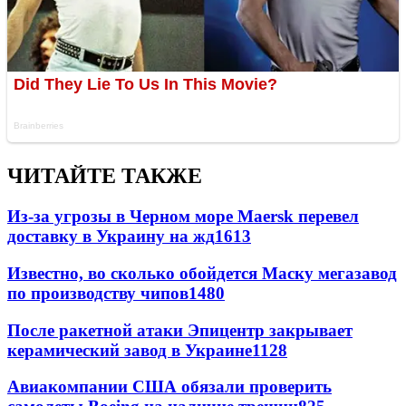
ЧИТАЙТЕ ТАКЖЕ
Из-за угрозы в Черном море Maersk перевел
доставку в Украину на жд
1613
Известно, во сколько обойдется Маску мегазавод
по производству чипов
1480
После ракетной атаки Эпицентр закрывает
керамический завод в Украине
1128
Авиакомпании США обязали проверить