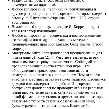
Раздел Спецпроекты создается совместно с
коммерческими партнерами.
Любое копирование, публикация, републикация и
другое распространение информации, которое содержит
ссылку на "Интерфакс-Украина", EPA / UPG, строго
воспрещается.
Владелец веб-страницы в разделе Я- Корреспондент
является автор публикации.
Любое копирование, перепечатка и воспроизведение
фотографий и/или аудиовизуальных материалов,
принадлежащих правообладателю Getty Images, строго
запрещено.
Материалы сайта korrespondent.net предназначены для
лиц старше 21 года (21+). Участие в азартных играх
может вызвать игровую зависимость. Соблюдайте
правила (принципы) ответственной игры. При
обнаружении первых признаков зависимости
немедленно обратитесь к специалисту. Помните, что
участие в азартных играх не может являться источником
доходов или альтернативой работе. Информационный
ресурс korrespondent.net не проводит игры на реальные
и/или виртуальные деньги, сайт не принимает ни в
какой форме оплату ставок и других платежей, которые
связаны/могут быть связаны с азартными играми,
букмекерами или тотализаторами. Какие-либо