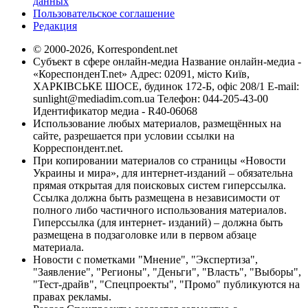
данных
Пользовательское соглашение
Редакция
© 2000-2026, Korrespondent.net
Субъект в сфере онлайн-медиа Название онлайн-медиа -
«КореспонденТ.net» Адрес: 02091, місто Київ,
ХАРКІВСЬКЕ ШОСЕ, будинок 172-Б, офіс 208/1 E-mail:
sunlight@mediadim.com.ua
Телефон: 044-205-43-00
Идентификатор медиа - R40-06068
Использование любых материалов, размещённых на
сайте, разрешается при условии ссылки на
Корреспондент.net.
При копировании материалов со страницы «Новости
Украины и мира», для интернет-изданий – обязательна
прямая открытая для поисковых систем гиперссылка.
Ссылка должна быть размещена в независимости от
полного либо частичного использования материалов.
Гиперссылка (для интернет- изданий) – должна быть
размещена в подзаголовке или в первом абзаце
материала.
Новости с пометками "Мнение", "Экспертиза",
"Заявление", "Регионы", "Деньги", "Власть", "Выборы",
"Тест-драйв", "Спецпроекты", "Промо" публикуются на
правах рекламы.