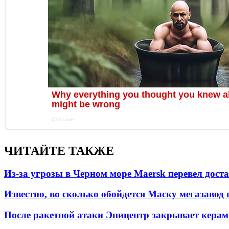
ЧИТАЙТЕ ТАКЖЕ
Из-за угрозы в Черном море Maersk перевел дост
Известно, во сколько обойдется Маску мегазавод 
После ракетной атаки Эпицентр закрывает керам