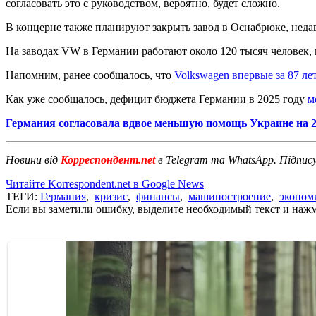
согласовать это с руководством, вероятно, будет сложно.
В концерне также планируют закрыть завод в Оснабрюке, недав
На заводах VW в Германии работают около 120 тысяч человек, 
Напомним, ранее сообщалось, что
Volkswagen впервые за 87 ле
Как уже сообщалось, дефицит бюджета Германии в 2025 году
м
Германия согласовала вдвое меньшую помощь Украине на 2
Новини від
Корреспондент.net
в Telegram та WhatsApp. Підпис
Читайте Korrespondent.net в Google News
ТЕГИ:
Германия
,
кризис
,
финансы
,
машиностроение
,
эконом
Если вы заметили ошибку, выделите необходимый текст и нажми