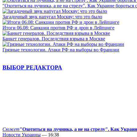
"Охотиться на лучника, а не на стрелу". Как Украине бороться 
Загадочный звук напугал Москву: что это было
Итоги 06.08: Санкции против РФ и дрон в Лейпциге
Банкет генералов. Последствия взрыва в Москве
Грязные технологии. Атаки РФ на выборы во Франции
ВЫБОР РЕДАКТОРА
Сюжет
"Охотиться на лучника, а не на стрелу". Как Украи
Новости Украины
— 16:38