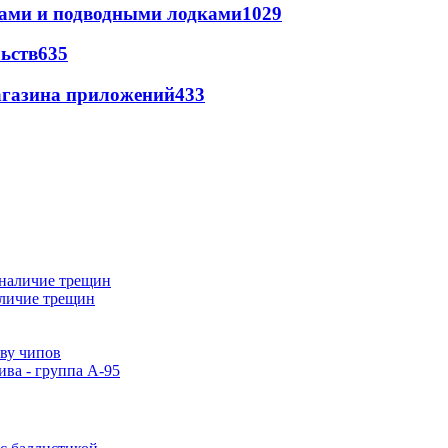
тами и подводными лодками
1029
ьств
635
магазина приложений
433
аличие трещин
тву чипов
ива - группа А-95