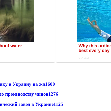
авку в Украину на жд
1600
по производству чипов
1276
ический завод в Украине
1125