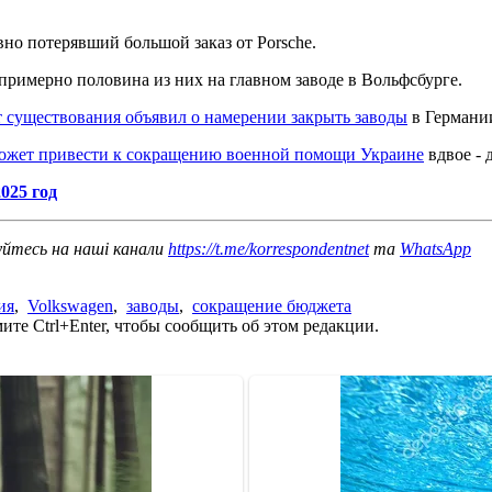
но потерявший большой заказ от Porsche.
примерно половина из них на главном заводе в Вольфсбурге.
т существования объявил о намерении закрыть заводы
в Германи
ожет привести к сокращению военной помощи Украине
вдвое - 
025 год
уйтесь на наші канали
https://t.me/korrespondentnet
та
WhatsApp
ия
,
Volkswagen
,
заводы
,
сокращение бюджета
те Ctrl+Enter, чтобы сообщить об этом редакции.