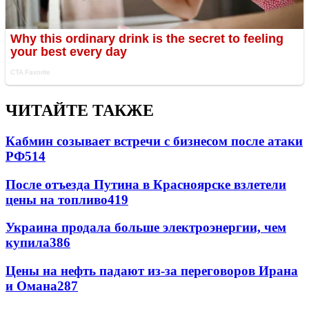
ЧИТАЙТЕ ТАКЖЕ
Кабмин созывает встречи с бизнесом после атаки
РФ
514
После отъезда Путина в Красноярске взлетели
цены на топливо
419
Украина продала больше электроэнергии, чем
купила
386
Цены на нефть падают из-за переговоров Ирана
и Омана
287