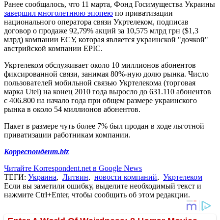
Ранее сообщалось, что 11 марта, Фонд Госимущества Украины
завершил многолетнюю эпопею
по приватизации
национального оператора связи Укртелеком, подписав
договор о продаже 92,79% акций за 10,575 млрд грн ($1,3
млрд) компании ЕСУ, которая является украинской "дочкой"
австрийской компании EPIC.
Укртелеком обслуживает около 10 миллионов абонентов
фиксированной связи, занимая 80%-ную долю рынка. Число
пользователей мобильной связью Укртелекома (торговая
марка Utel) на конец 2010 года выросло до 631.110 абонентов
с 406.800 на начало года при общем размере украинского
рынка в около 54 миллионов абонентов.
Пакет в размере чуть более 7% был продан в ходе льготной
приватизации работникам компании.
Корреспондент.biz
Читайте Korrespondent.net в Google News
ТЕГИ:
Украина
,
Литвин
,
новости компаний
,
Укртелеком
Если вы заметили ошибку, выделите необходимый текст и
нажмите Ctrl+Enter, чтобы сообщить об этом редакции.