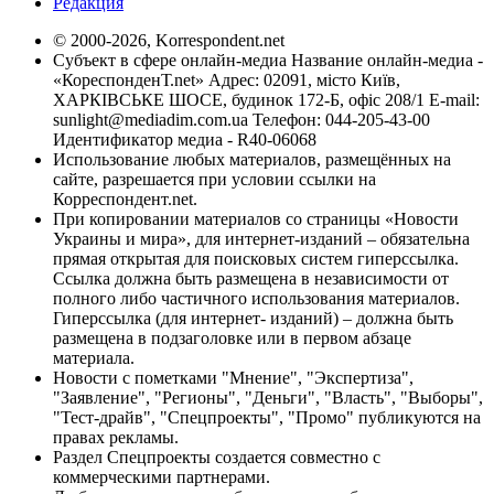
Редакция
© 2000-2026, Korrespondent.net
Субъект в сфере онлайн-медиа Название онлайн-медиа -
«КореспонденТ.net» Адрес: 02091, місто Київ,
ХАРКІВСЬКЕ ШОСЕ, будинок 172-Б, офіс 208/1 E-mail:
sunlight@mediadim.com.ua
Телефон: 044-205-43-00
Идентификатор медиа - R40-06068
Использование любых материалов, размещённых на
сайте, разрешается при условии ссылки на
Корреспондент.net.
При копировании материалов со страницы «Новости
Украины и мира», для интернет-изданий – обязательна
прямая открытая для поисковых систем гиперссылка.
Ссылка должна быть размещена в независимости от
полного либо частичного использования материалов.
Гиперссылка (для интернет- изданий) – должна быть
размещена в подзаголовке или в первом абзаце
материала.
Новости с пометками "Мнение", "Экспертиза",
"Заявление", "Регионы", "Деньги", "Власть", "Выборы",
"Тест-драйв", "Спецпроекты", "Промо" публикуются на
правах рекламы.
Раздел Спецпроекты создается совместно с
коммерческими партнерами.