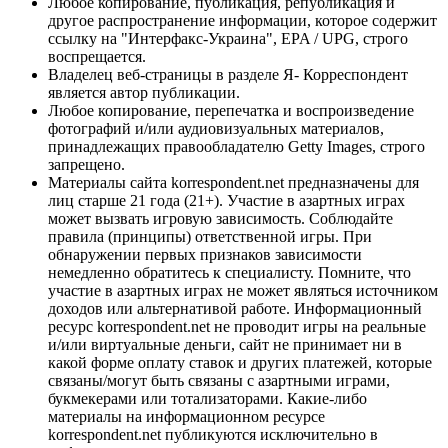
Любое копирование, публикация, републикация и
другое распространение информации, которое содержит
ссылку на "Интерфакс-Украина", EPA / UPG, строго
воспрещается.
Владелец веб-страницы в разделе Я- Корреспондент
является автор публикации.
Любое копирование, перепечатка и воспроизведение
фотографий и/или аудиовизуальных материалов,
принадлежащих правообладателю Getty Images, строго
запрещено.
Материалы сайта korrespondent.net предназначены для
лиц старше 21 года (21+). Участие в азартных играх
может вызвать игровую зависимость. Соблюдайте
правила (принципы) ответственной игры. При
обнаружении первых признаков зависимости
немедленно обратитесь к специалисту. Помните, что
участие в азартных играх не может являться источником
доходов или альтернативой работе. Информационный
ресурс korrespondent.net не проводит игры на реальные
и/или виртуальные деньги, сайт не принимает ни в
какой форме оплату ставок и других платежей, которые
связаны/могут быть связаны с азартными играми,
букмекерами или тотализаторами. Какие-либо
материалы на информационном ресурсе
korrespondent.net публикуются исключительно в