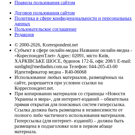
Правила пользования сайтом
Договор пользования сайтом
Политика в сфере конфиденциальности и персональных
данных
Пользовательское соглашение
Редакция
© 2000-2026, Korrespondent.net
Субъект в сфере онлайн-медиа Название онлайн-медиа -
«КореспонденТ.net» Адрес: 02091, місто Київ,
ХАРКІВСЬКЕ ШОСЕ, будинок 172-Б, офіс 208/1 E-mail:
sunlight@mediadim.com.ua
Телефон: 044-205-43-00
Идентификатор медиа - R40-06068
Использование любых материалов, размещённых на
сайте, разрешается при условии ссылки на
Корреспондент.net.
При копировании материалов со страницы «Новости
Украины и мира», для интернет-изданий – обязательна
прямая открытая для поисковых систем гиперссылка.
Ссылка должна быть размещена в независимости от
полного либо частичного использования материалов.
Гиперссылка (для интернет- изданий) – должна быть
размещена в подзаголовке или в первом абзаце
материала.