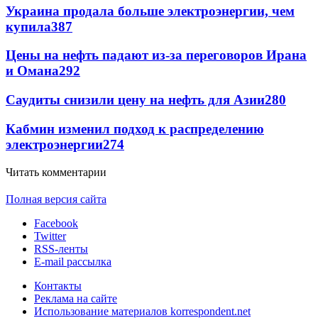
Украина продала больше электроэнергии, чем
купила
387
Цены на нефть падают из-за переговоров Ирана
и Омана
292
Саудиты снизили цену на нефть для Азии
280
Кабмин изменил подход к распределению
электроэнергии
274
Читать комментарии
Полная версия сайта
Facebook
Twitter
RSS-ленты
E-mail рассылка
Контакты
Реклама на сайте
Использование материалов korrespondent.net