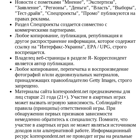
Новости с пометками "Мнение", "Экспертиза",
"Заявление", "Регионы", "Деньги", "Власть", "Выборы",
"Тест-драйв", "Спецпроекты", "Промо" публикуются на
правах рекламы.
Раздел Спецпроекты создается совместно с
коммерческими партнерами.
Любое копирование, публикация, републикация и
другое распространение информации, которое содержит
ссылку на "Интерфакс-Украина", EPA / UPG, строго
воспрещается.
Владелец веб-страницы в разделе Я- Корреспондент
является автор публикации.
Любое копирование, перепечатка и воспроизведение
фотографий и/или аудиовизуальных материалов,
принадлежащих правообладателю Getty Images, строго
запрещено.
Материалы сайта korrespondent.net предназначены для
лиц старше 21 года (21+). Участие в азартных играх
может вызвать игровую зависимость. Соблюдайте
правила (принципы) ответственной игры. При
обнаружении первых признаков зависимости
немедленно обратитесь к специалисту. Помните, что
участие в азартных играх не может являться источником
доходов или альтернативой работе. Информационный
ресурс korrespondent.net не проводит игры на реальные