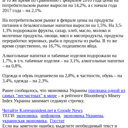
В то же время по сравнению с февралем 2016 года цены на
потребительском рынке выросли на 14,2%, а с начала года
2017 года – на 2,1%.
На потребительском рынке в феврале цены на продукты
питания и безалкогольные напитки выросли на 1,5%. На 3,5-
1,3% подорожали фрукты, сахар, хлеб, масло, молоко и
молочные продукты, овощи, мясо и мясопродукты, продукты
переработки зерновых, рыба и продукты из рыбы. В то же
время существенно, на 16,7%, подешевели яйца.
Алкогольные напитки и табачные изделия подорожали на
1,7%, в т.ч. табачные изделия – на 3,1%, алкогольные напитки
– на 0,8%.
Одежда и обувь подешевели на 2,8%, в частности, обувь – на
3,4%, одежда – на 2,3%.
Ранее сообщалось, что экономика Украины
признана одной из
самых "несчастных" в мире
– в рейтинге Bloomberg's Misery
Index Украина занимает седьмую строчку.
Читайте Korrespondent.net в Google News
ТЕГИ:
экономика
,
инфляция
,
экономика Украины
,
украинская экономика
,
Госстат
Если вы заметили ошибку, выделите необходимый текст и