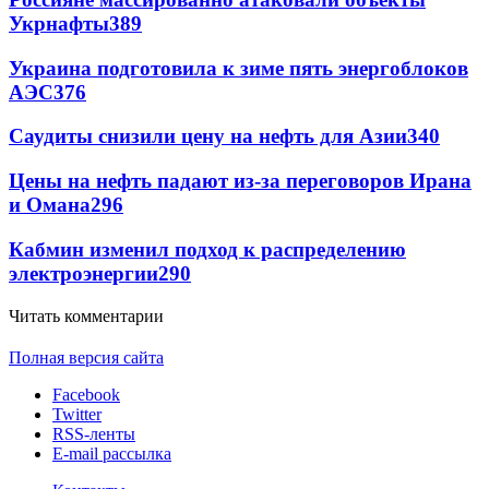
Укрнафты
389
Украина подготовила к зиме пять энергоблоков
АЭС
376
Саудиты снизили цену на нефть для Азии
340
Цены на нефть падают из-за переговоров Ирана
и Омана
296
Кабмин изменил подход к распределению
электроэнергии
290
Читать комментарии
Полная версия сайта
Facebook
Twitter
RSS-ленты
E-mail рассылка