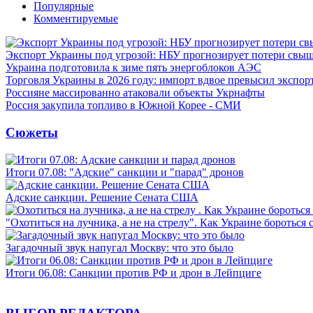
Популярные
Комментируемые
Экспорт Украины под угрозой: НБУ прогнозирует потери свыш
Украина подготовила к зиме пять энергоблоков АЭС
Торговля Украины в 2026 году: импорт вдвое превысил экспор
Россияне массированно атаковали объекты Укрнафты
Россия закупила топливо в Южной Корее - СМИ
Сюжеты
Итоги 07.08: "Адские" санкции и "парад" дронов
Адские санкции. Решение Сената США
"Охотиться на лучника, а не на стрелу". Как Украине бороться 
Загадочный звук напугал Москву: что это было
Итоги 06.08: Санкции против РФ и дрон в Лейпциге