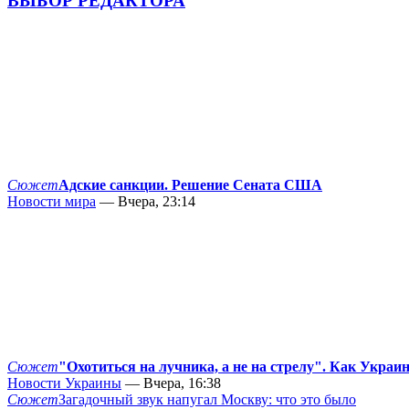
ВЫБОР РЕДАКТОРА
Сюжет
Адские санкции. Решение Сената США
Новости мира
— Вчера, 23:14
Сюжет
"Охотиться на лучника, а не на стрелу". Как Украи
Новости Украины
— Вчера, 16:38
Сюжет
Загадочный звук напугал Москву: что это было