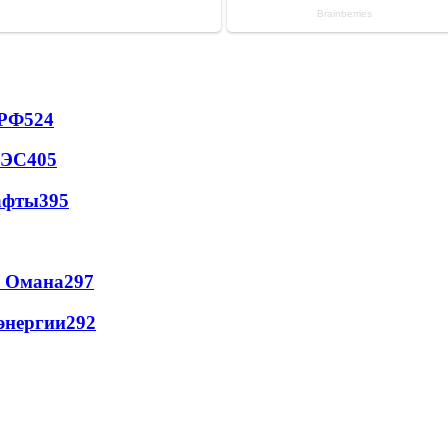
 РФ
524
АЭС
405
афты
395
и Омана
297
энергии
292