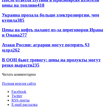
цены на топливо
418
Украина продала больше электроэнергии, чем
купила
385
Цены на нефть падают из-за переговоров Ирана
и Омана
277
Атаки России: аграрии могут потерять $3
млрд
262
В ООН бьют тревогу: цены на продукты могут
резко вырасти
235
Читать комментарии
Полная версия сайта
Facebook
Twitter
RSS-ленты
E-mail рассылка