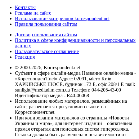
Контакты
Реклама на сайте
Использование материалов korrespondent.net
Правила пользования сайтом
Договор пользования сайтом
Политика в сфере конфиденциальности и персональных
данных
Пользовательское соглашение
Редакция
© 2000-2026, Korrespondent.net
Субъект в сфере онлайн-медиа Название онлайн-медиа -
«КореспонденТ.net» Адрес: 02091, місто Київ,
ХАРКІВСЬКЕ ШОСЕ, будинок 172-Б, офіс 208/1 E-mail:
sunlight@mediadim.com.ua
Телефон: 044-205-43-00
Идентификатор медиа - R40-06068
Использование любых материалов, размещённых на
сайте, разрешается при условии ссылки на
Корреспондент.net.
При копировании материалов со страницы «Новости
Украины и мира», для интернет-изданий – обязательна
прямая открытая для поисковых систем гиперссылка.
Ссылка должна быть размещена в независимости от