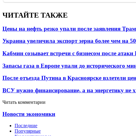
ЧИТАЙТЕ ТАКЖЕ
Цены на нефть резко упали после заявления Тра
Украина увеличила экспорт зерна более чем на 5
Кабмин созывает встречи с бизнесом после атаки
Запасы газа в Европе упали до исторического м
После отъезда Путина в Красноярске взлетели це
ВСУ нужно финансирование, а на энергетику не х
Читать комментарии
Новости экономики
Последние
Популярные