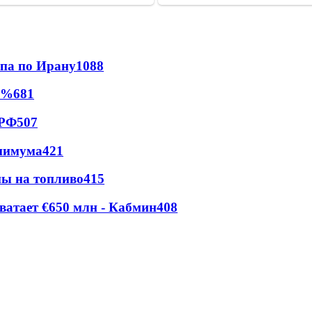
мпа по Ирану
1088
0%
681
 РФ
507
инимума
421
ны на топливо
415
ватает €650 млн - Кабмин
408