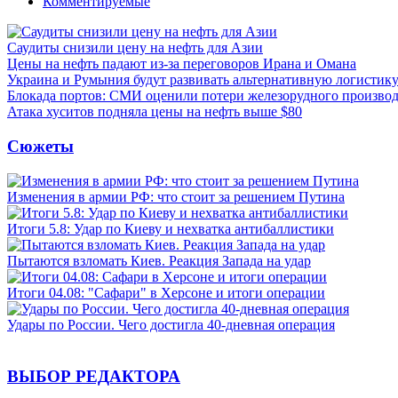
Комментируемые
Саудиты снизили цену на нефть для Азии
Цены на нефть падают из-за переговоров Ирана и Омана
Украина и Румыния будут развивать альтернативную логистику
Блокада портов: СМИ оценили потери железорудного производ
Атака хуситов подняла цены на нефть выше $80
Сюжеты
Изменения в армии РФ: что стоит за решением Путина
Итоги 5.8: Удар по Киеву и нехватка антибаллистики
Пытаются взломать Киев. Реакция Запада на удар
Итоги 04.08: "Сафари" в Херсоне и итоги операции
Удары по России. Чего достигла 40-дневная операция
ВЫБОР РЕДАКТОРА