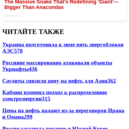
ЧИТАЙТЕ ТАКЖЕ
Украина подготовила к зиме пять энергоблоков
АЭС
578
Россияне массированно атаковали объекты
Укрнафты
436
Саудиты снизили цену на нефть для Азии
362
Кабмин изменил подход к распределению
электроэнергии
315
Цены на нефть падают из-за переговоров Ирана
и Омана
299
Россия закупила топливо в Южной Корее -