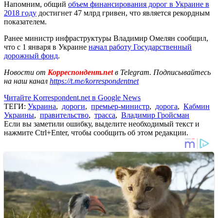
Напомним, общий
объем финансирования дорог в Украине в
2018 году
достигнет 47 млрд гривен, что является рекордным
показателем.
Ранее министр инфраструктуры Владимир Омелян сообщил,
что с 1 января в Украине
начал работу Государственный
дорожный фонд
.
Новости от
Корреспондент.net
в Telegram. Подписывайтесь
на наш канал
https://t.me/korrespondentnet
Читайте Korrespondent.net в Google News
ТЕГИ:
Украина
,
дороги
,
премьер-министр
,
дорога
,
Кабмин
Украины
,
правительство
,
трасса
,
Владимир Гройсман
Если вы заметили ошибку, выделите необходимый текст и
нажмите Ctrl+Enter, чтобы сообщить об этом редакции.