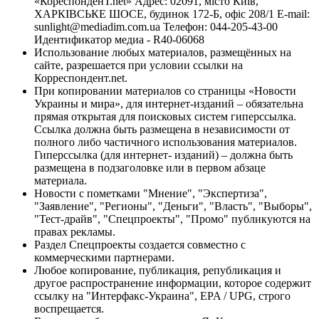
«КореспонденТ.net» Адрес: 02091, місто Київ,
ХАРКІВСЬКЕ ШОСЕ, будинок 172-Б, офіс 208/1 E-mail:
sunlight@mediadim.com.ua
Телефон: 044-205-43-00
Идентификатор медиа - R40-06068
Использование любых материалов, размещённых на
сайте, разрешается при условии ссылки на
Корреспондент.net.
При копировании материалов со страницы «Новости
Украины и мира», для интернет-изданий – обязательна
прямая открытая для поисковых систем гиперссылка.
Ссылка должна быть размещена в независимости от
полного либо частичного использования материалов.
Гиперссылка (для интернет- изданий) – должна быть
размещена в подзаголовке или в первом абзаце
материала.
Новости с пометками "Мнение", "Экспертиза",
"Заявление", "Регионы", "Деньги", "Власть", "Выборы",
"Тест-драйв", "Спецпроекты", "Промо" публикуются на
правах рекламы.
Раздел Спецпроекты создается совместно с
коммерческими партнерами.
Любое копирование, публикация, републикация и
другое распространение информации, которое содержит
ссылку на "Интерфакс-Украина", EPA / UPG, строго
воспрещается.