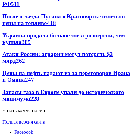
РФ
511
После отъезда Путина в Красноярске взлетели
цены на топливо
418
Украина продала больше электроэнергии, чем
купила
385
Атаки России: аграрии могут потерять $3
млрд
262
Цены на нефть падают из-за переговоров Ирана
и Омана
247
Запасы газа в Европе упали до исторического
минимума
228
Читать комментарии
Полная версия сайта
Facebook