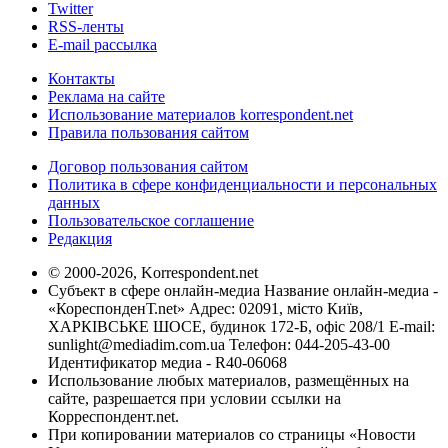
Twitter
RSS-ленты
E-mail рассылка
Контакты
Реклама на сайте
Использование материалов korrespondent.net
Правила пользования сайтом
Договор пользования сайтом
Политика в сфере конфиденциальности и персональных
данных
Пользовательское соглашение
Редакция
© 2000-2026, Korrespondent.net
Субъект в сфере онлайн-медиа Название онлайн-медиа -
«КореспонденТ.net» Адрес: 02091, місто Київ,
ХАРКІВСЬКЕ ШОСЕ, будинок 172-Б, офіс 208/1 E-mail:
sunlight@mediadim.com.ua
Телефон: 044-205-43-00
Идентификатор медиа - R40-06068
Использование любых материалов, размещённых на
сайте, разрешается при условии ссылки на
Корреспондент.net.
При копировании материалов со страницы «Новости