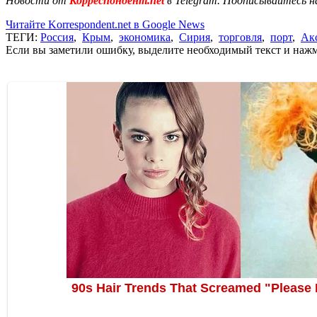
Новости от
Корреспондент.net
в Telegram. Подписывайтесь н
Читайте Korrespondent.net в Google News
ТЕГИ:
Россия
,
Крым
,
экономика
,
Сирия
,
торговля
,
порт
,
Ак
Если вы заметили ошибку, выделите необходимый текст и нажми