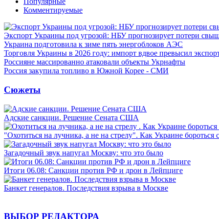
Популярные
Комментируемые
Экспорт Украины под угрозой: НБУ прогнозирует потери свыш
Украина подготовила к зиме пять энергоблоков АЭС
Торговля Украины в 2026 году: импорт вдвое превысил экспор
Россияне массированно атаковали объекты Укрнафты
Россия закупила топливо в Южной Корее - СМИ
Сюжеты
Адские санкции. Решение Сената США
"Охотиться на лучника, а не на стрелу". Как Украине бороться 
Загадочный звук напугал Москву: что это было
Итоги 06.08: Санкции против РФ и дрон в Лейпциге
Банкет генералов. Последствия взрыва в Москве
ВЫБОР РЕДАКТОРА