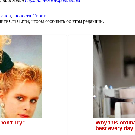
а наш канал
https://t.me/korrespondentnet
сенов
,
новости Сирии
те Ctrl+Enter, чтобы сообщить об этом редакции.