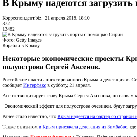
В Крыму надеются загрузить
Корреспондент.biz, 21 апреля 2018, 18:10
372
13482
Фото: Getty Images
Корабли в Крыму
Некоторые экономические проекты Кры
полуострова Сергей Аксенов.
Российские власти аннексированного Крыма и делегация из Си
сообщает
Интерфакс
в субботу, 21 апреля.
Агентство цитирует главу Крыма Сергея Аксенова, по словам 
"Экономический эффект для полуострова очевиден, будут загр
Ранее стало известно, что
Крым надеется на бартер со страной
Также с визитом
в Крым приезжала делегация из Зимбабве
, гд