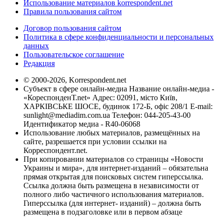
Использование материалов korrespondent.net
Правила пользования сайтом
Договор пользования сайтом
Политика в сфере конфиденциальности и персональных
данных
Пользовательское соглашение
Редакция
© 2000-2026, Korrespondent.net
Субъект в сфере онлайн-медиа Название онлайн-медиа -
«КореспонденТ.net» Адрес: 02091, місто Київ,
ХАРКІВСЬКЕ ШОСЕ, будинок 172-Б, офіс 208/1 E-mail:
sunlight@mediadim.com.ua
Телефон: 044-205-43-00
Идентификатор медиа - R40-06068
Использование любых материалов, размещённых на
сайте, разрешается при условии ссылки на
Корреспондент.net.
При копировании материалов со страницы «Новости
Украины и мира», для интернет-изданий – обязательна
прямая открытая для поисковых систем гиперссылка.
Ссылка должна быть размещена в независимости от
полного либо частичного использования материалов.
Гиперссылка (для интернет- изданий) – должна быть
размещена в подзаголовке или в первом абзаце