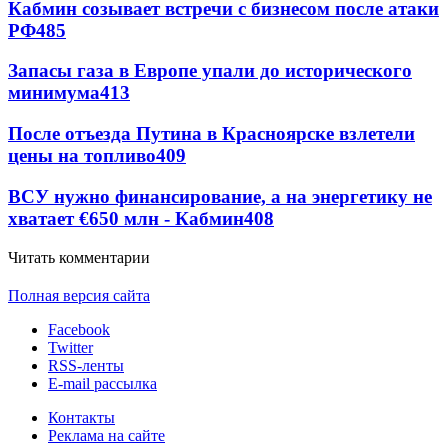
Кабмин созывает встречи с бизнесом после атаки
РФ
485
Запасы газа в Европе упали до исторического
минимума
413
После отъезда Путина в Красноярске взлетели
цены на топливо
409
ВСУ нужно финансирование, а на энергетику не
хватает €650 млн - Кабмин
408
Читать комментарии
Полная версия сайта
Facebook
Twitter
RSS-ленты
E-mail рассылка
Контакты
Реклама на сайте