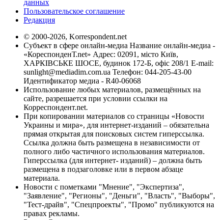
данных
Пользовательское соглашение
Редакция
© 2000-2026, Korrespondent.net
Субъект в сфере онлайн-медиа Название онлайн-медиа -
«КореспонденТ.net» Адрес: 02091, місто Київ,
ХАРКІВСЬКЕ ШОСЕ, будинок 172-Б, офіс 208/1 E-mail:
sunlight@mediadim.com.ua
Телефон: 044-205-43-00
Идентификатор медиа - R40-06068
Использование любых материалов, размещённых на
сайте, разрешается при условии ссылки на
Корреспондент.net.
При копировании материалов со страницы «Новости
Украины и мира», для интернет-изданий – обязательна
прямая открытая для поисковых систем гиперссылка.
Ссылка должна быть размещена в независимости от
полного либо частичного использования материалов.
Гиперссылка (для интернет- изданий) – должна быть
размещена в подзаголовке или в первом абзаце
материала.
Новости с пометками "Мнение", "Экспертиза",
"Заявление", "Регионы", "Деньги", "Власть", "Выборы",
"Тест-драйв", "Спецпроекты", "Промо" публикуются на
правах рекламы.