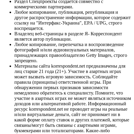
Раздел Спецпроекты создается совместно с
коммерческими партнерами.
Любое копирование, публикация, републикация и
другое распространение информации, которое содержит
ссылку на "Интерфакс-Украина", EPA / UPG, строго
воспрещается.
Владелец веб-страницы в разделе Я- Корреспондент
является автор публикации.
Любое копирование, перепечатка и воспроизведение
фотографий и/или аудиовизуальных материалов,
принадлежащих правообладателю Getty Images, строго
запрещено.
Материалы сайта korrespondent.net предназначены для
лиц старше 21 года (21+). Участие в азартных играх
может вызвать игровую зависимость. Соблюдайте
правила (принципы) ответственной игры. При
обнаружении первых признаков зависимости
немедленно обратитесь к специалисту. Помните, что
участие в азартных играх не может являться источником
доходов или альтернативой работе. Информационный
ресурс korrespondent.net не проводит игры на реальные
и/или виртуальные деньги, сайт не принимает ни в
какой форме оплату ставок и других платежей, которые
связаны/могут быть связаны с азартными играми,
букмекерами или тотализаторами. Какие-либо