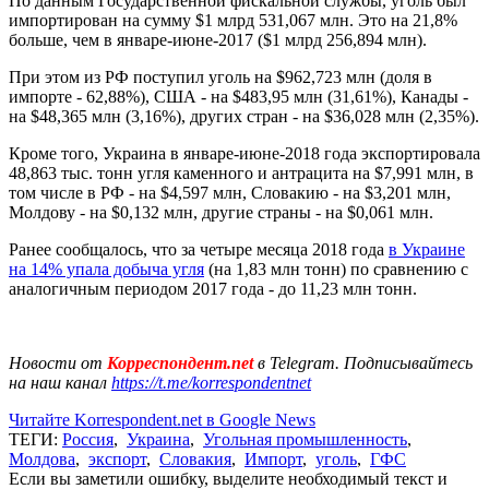
По данным Государственной фискальной службы, уголь был
импортирован на сумму $1 млрд 531,067 млн. Это на 21,8%
больше, чем в январе-июне-2017 ($1 млрд 256,894 млн).
При этом из РФ поступил уголь на $962,723 млн (доля в
импорте - 62,88%), США - на $483,95 млн (31,61%), Канады -
на $48,365 млн (3,16%), других стран - на $36,028 млн (2,35%).
Кроме того, Украина в январе-июне-2018 года экспортировала
48,863 тыс. тонн угля каменного и антрацита на $7,991 млн, в
том числе в РФ - на $4,597 млн, Словакию - на $3,201 млн,
Молдову - на $0,132 млн, другие страны - на $0,061 млн.
Ранее сообщалось, что за четыре месяца 2018 года
в Украине
на 14% упала добыча угля
(на 1,83 млн тонн) по сравнению с
аналогичным периодом 2017 года - до 11,23 млн тонн.
Новости от
Корреспондент.net
в Telegram. Подписывайтесь
на наш канал
https://t.me/korrespondentnet
Читайте Korrespondent.net в Google News
ТЕГИ:
Россия
,
Украина
,
Угольная промышленность
,
Молдова
,
экспорт
,
Словакия
,
Импорт
,
уголь
,
ГФС
Если вы заметили ошибку, выделите необходимый текст и