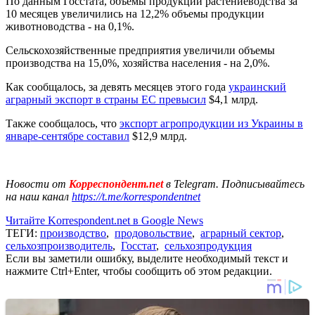
По данным Госстата, объемы продукции растениеводства за
10 месяцев увеличились на 12,2% объемы продукции
животноводства - на 0,1%.
Сельскохозяйственные предприятия увеличили объемы
производства на 15,0%, хозяйства населения - на 2,0%.
Как сообщалось, за девять месяцев этого года
украинский
аграрный экспорт в страны ЕС превысил
$4,1 млрд.
Также сообщалось, что
экспорт агропродукции из Украины в
январе-сентябре составил
$12,9 млрд.
Новости от
Корреспондент.net
в Telegram. Подписывайтесь
на наш канал
https://t.me/korrespondentnet
Читайте Korrespondent.net в Google News
ТЕГИ:
производство
,
продовольствие
,
аграрный сектор
,
сельхозпроизводитель
,
Госстат
,
сельхозпродукция
Если вы заметили ошибку, выделите необходимый текст и
нажмите Ctrl+Enter, чтобы сообщить об этом редакции.