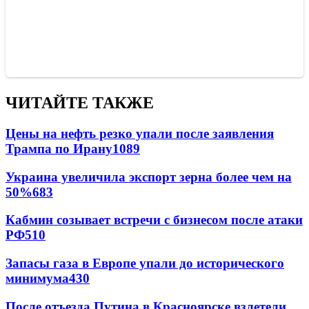
ЧИТАЙТЕ ТАКЖЕ
Цены на нефть резко упали после заявления
Трампа по Ирану
1089
Украина увеличила экспорт зерна более чем на
50%
683
Кабмин созывает встречи с бизнесом после атаки
РФ
510
Запасы газа в Европе упали до исторического
минимума
430
После отъезда Путина в Красноярске взлетели