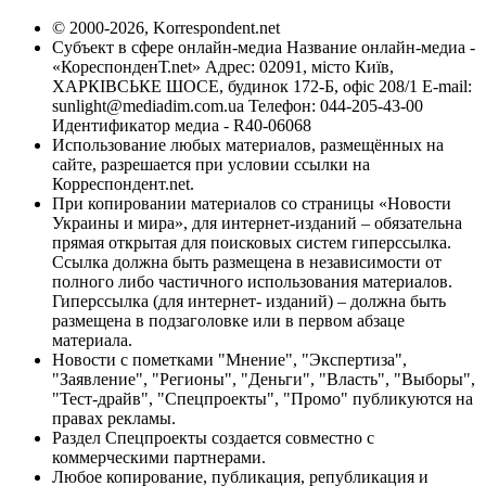
© 2000-2026, Korrespondent.net
Субъект в сфере онлайн-медиа Название онлайн-медиа -
«КореспонденТ.net» Адрес: 02091, місто Київ,
ХАРКІВСЬКЕ ШОСЕ, будинок 172-Б, офіс 208/1 E-mail:
sunlight@mediadim.com.ua
Телефон: 044-205-43-00
Идентификатор медиа - R40-06068
Использование любых материалов, размещённых на
сайте, разрешается при условии ссылки на
Корреспондент.net.
При копировании материалов со страницы «Новости
Украины и мира», для интернет-изданий – обязательна
прямая открытая для поисковых систем гиперссылка.
Ссылка должна быть размещена в независимости от
полного либо частичного использования материалов.
Гиперссылка (для интернет- изданий) – должна быть
размещена в подзаголовке или в первом абзаце
материала.
Новости с пометками "Мнение", "Экспертиза",
"Заявление", "Регионы", "Деньги", "Власть", "Выборы",
"Тест-драйв", "Спецпроекты", "Промо" публикуются на
правах рекламы.
Раздел Спецпроекты создается совместно с
коммерческими партнерами.
Любое копирование, публикация, републикация и