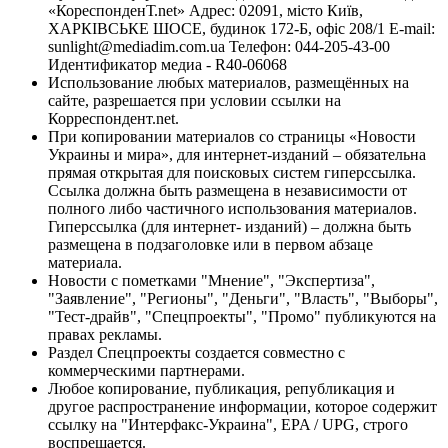
«КореспонденТ.net» Адрес: 02091, місто Київ,
ХАРКІВСЬКЕ ШОСЕ, будинок 172-Б, офіс 208/1 E-mail:
sunlight@mediadim.com.ua
Телефон: 044-205-43-00
Идентификатор медиа - R40-06068
Использование любых материалов, размещённых на
сайте, разрешается при условии ссылки на
Корреспондент.net.
При копировании материалов со страницы «Новости
Украины и мира», для интернет-изданий – обязательна
прямая открытая для поисковых систем гиперссылка.
Ссылка должна быть размещена в независимости от
полного либо частичного использования материалов.
Гиперссылка (для интернет- изданий) – должна быть
размещена в подзаголовке или в первом абзаце
материала.
Новости с пометками "Мнение", "Экспертиза",
"Заявление", "Регионы", "Деньги", "Власть", "Выборы",
"Тест-драйв", "Спецпроекты", "Промо" публикуются на
правах рекламы.
Раздел Спецпроекты создается совместно с
коммерческими партнерами.
Любое копирование, публикация, републикация и
другое распространение информации, которое содержит
ссылку на "Интерфакс-Украина", EPA / UPG, строго
воспрещается.