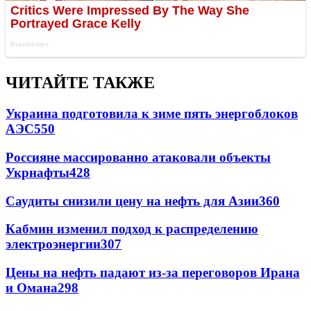
ЧИТАЙТЕ ТАКЖЕ
Украина подготовила к зиме пять энергоблоков
АЭС
550
Россияне массированно атаковали объекты
Укрнафты
428
Саудиты снизили цену на нефть для Азии
360
Кабмин изменил подход к распределению
электроэнергии
307
Цены на нефть падают из-за переговоров Ирана
и Омана
298