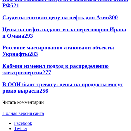
РФ
521
Саудиты снизили цену на нефть для Азии
300
Цены на нефть падают из-за переговоров Ирана
и Омана
293
Россияне массированно атаковали объекты
Укрнафты
283
Кабмин изменил подход к распределению
электроэнергии
277
В ООН бьют тревогу: цены на продукты могут
резко вырасти
256
Читать комментарии
Полная версия сайта
Facebook
Twitter