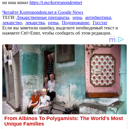
на наш канал
https://t.me/korrespondentnet
Читайте Korrespondent.net в Google News
ТЕГИ:
Лекарственные препараты
,
цена
,
антибиотики
,
лекарство
,
лекарства
,
цены
,
Подорожание
,
Госстат
Если вы заметили ошибку, выделите необходимый текст и
нажмите Ctrl+Enter, чтобы сообщить об этом редакции.