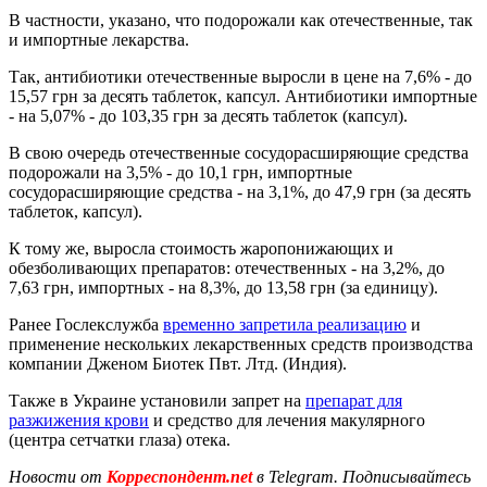
В частности, указано, что подорожали как отечественные, так
и импортные лекарства.
Так, антибиотики отечественные выросли в цене на 7,6% - до
15,57 грн за десять таблеток, капсул. Антибиотики импортные
- на 5,07% - до 103,35 грн за десять таблеток (капсул).
В свою очередь отечественные сосудорасширяющие средства
подорожали на 3,5% - до 10,1 грн, импортные
сосудорасширяющие средства - на 3,1%, до 47,9 грн (за десять
таблеток, капсул).
К тому же, выросла стоимость жаропонижающих и
обезболивающих препаратов: отечественных - на 3,2%, до
7,63 грн, импортных - на 8,3%, до 13,58 грн (за единицу).
Ранее Гослекслужба
временно запретила реализацию
и
применение нескольких лекарственных средств производства
компании Дженом Биотек Пвт. Лтд. (Индия).
Также в Украине установили запрет на
препарат для
разжижения крови
и средство для лечения макулярного
(центра сетчатки глаза) отека.
Новости от
Корреспондент.net
в Telegram. Подписывайтесь