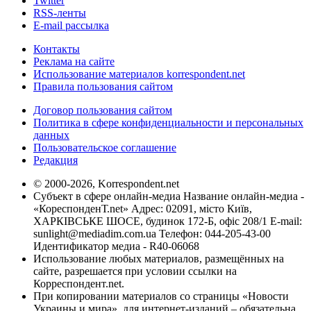
Twitter
RSS-ленты
E-mail рассылка
Контакты
Реклама на сайте
Использование материалов korrespondent.net
Правила пользования сайтом
Договор пользования сайтом
Политика в сфере конфиденциальности и персональных
данных
Пользовательское соглашение
Редакция
© 2000-2026, Korrespondent.net
Субъект в сфере онлайн-медиа Название онлайн-медиа -
«КореспонденТ.net» Адрес: 02091, місто Київ,
ХАРКІВСЬКЕ ШОСЕ, будинок 172-Б, офіс 208/1 E-mail:
sunlight@mediadim.com.ua
Телефон: 044-205-43-00
Идентификатор медиа - R40-06068
Использование любых материалов, размещённых на
сайте, разрешается при условии ссылки на
Корреспондент.net.
При копировании материалов со страницы «Новости
Украины и мира», для интернет-изданий – обязательна