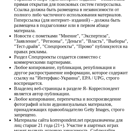
прямая открытая для поисковых систем гиперссылка.
Ссылка должна быть размещена в независимости от
полного либо частичного использования материалов.
Гиперссылка (для интернет- изданий) – должна быть
размещена в подзаголовке или в первом абзаце
материала.
Новости с пометками "Мнение", "Экспертиза",
"Заявление", "Регионы", "Деньги", "Власть", "Выборы",
"Тест-драйв", "Спецпроекты", "Промо" публикуются на
правах рекламы.
Раздел Спецпроекты создается совместно с
коммерческими партнерами.
Любое копирование, публикация, републикация и
другое распространение информации, которое содержит
ссылку на "Интерфакс-Украина", EPA / UPG, строго
воспрещается.
Владелец веб-страницы в разделе Я- Корреспондент
является автор публикации.
Любое копирование, перепечатка и воспроизведение
фотографий и/или аудиовизуальных материалов,
принадлежащих правообладателю Getty Images, строго
запрещено.
Материалы сайта korrespondent.net предназначены для
лиц старше 21 года (21+). Участие в азартных играх
может вызвать игровую зависимость. Соблюдайте