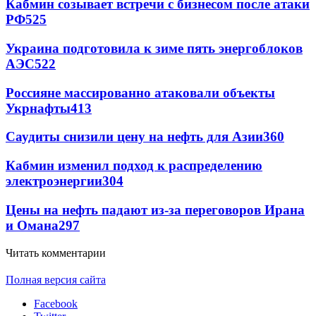
Кабмин созывает встречи с бизнесом после атаки
РФ
525
Украина подготовила к зиме пять энергоблоков
АЭС
522
Россияне массированно атаковали объекты
Укрнафты
413
Саудиты снизили цену на нефть для Азии
360
Кабмин изменил подход к распределению
электроэнергии
304
Цены на нефть падают из-за переговоров Ирана
и Омана
297
Читать комментарии
Полная версия сайта
Facebook