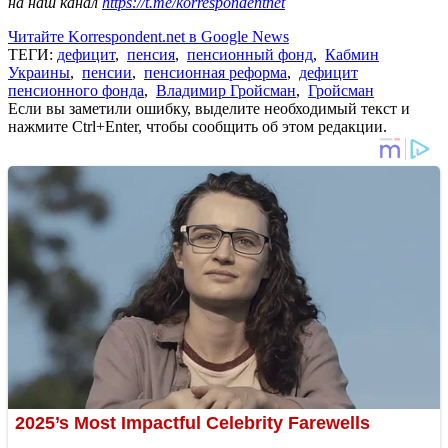
на наш канал
https://t.me/korrespondentnet
Читайте Korrespondent.net в Google News
ТЕГИ:
дефицит
,
пенсия
,
пенсионный фонд
,
Кабмин
Украины
,
пенсии
,
пенсионная реформа
,
дефицит
пенсионного фонда
,
Владимир Гройсман
,
Гройсман
Если вы заметили ошибку, выделите необходимый текст и
нажмите Ctrl+Enter, чтобы сообщить об этом редакции.