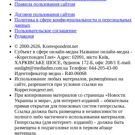
Правила пользования сайтом
Договор пользования сайтом
Политика в сфере конфиденциальности и персональных
данных
Пользовательское соглашение
Редакция
© 2000-2026, Korrespondent.net
Субъект в сфере онлайн-медиа Название онлайн-медиа -
«КореспонденТ.net» Адрес: 02091, місто Київ,
ХАРКІВСЬКЕ ШОСЕ, будинок 172-Б, офіс 208/1 E-mail:
sunlight@mediadim.com.ua
Телефон: 044-205-43-00
Идентификатор медиа - R40-06068
Использование любых материалов, размещённых на
сайте, разрешается при условии ссылки на
Корреспондент.net.
При копировании материалов со страницы «Новости
Украины и мира», для интернет-изданий – обязательна
прямая открытая для поисковых систем гиперссылка.
Ссылка должна быть размещена в независимости от
полного либо частичного использования материалов.
Гиперссылка (для интернет- изданий) – должна быть
размещена в подзаголовке или в первом абзаце
материала.