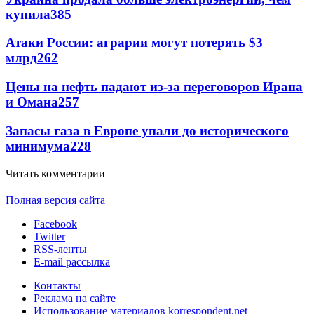
купила
385
Атаки России: аграрии могут потерять $3
млрд
262
Цены на нефть падают из-за переговоров Ирана
и Омана
257
Запасы газа в Европе упали до исторического
минимума
228
Читать комментарии
Полная версия сайта
Facebook
Twitter
RSS-ленты
E-mail рассылка
Контакты
Реклама на сайте
Использование материалов korrespondent.net