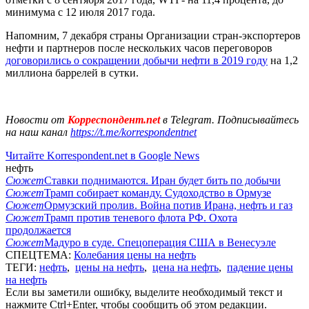
минимума с 12 июля 2017 года.
Напомним, 7 декабря страны Организации стран-экспортеров
нефти и партнеров после нескольких часов переговоров
договорились о сокращении добычи нефти в 2019 году
на 1,2
миллиона баррелей в сутки.
Новости от
Корреспондент.net
в Telegram. Подписывайтесь
на наш канал
https://t.me/korrespondentnet
Читайте Korrespondent.net в Google News
нефть
Сюжет
Ставки поднимаются. Иран будет бить по добычи
Сюжет
Трамп собирает команду. Судоходство в Ормузе
Сюжет
Ормузский пролив. Война потив Ирана, нефть и газ
Сюжет
Трамп против теневого флота РФ. Охота
продолжается
Сюжет
Мадуро в суде. Спецоперация США в Венесуэле
СПЕЦТЕМА:
Колебания цены на нефть
ТЕГИ:
нефть
,
цены на нефть
,
цена на нефть
,
падение цены
на нефть
Если вы заметили ошибку, выделите необходимый текст и
нажмите Ctrl+Enter, чтобы сообщить об этом редакции.