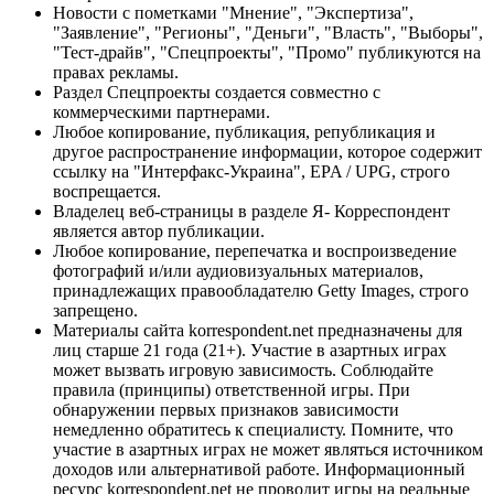
Новости с пометками "Мнение", "Экспертиза",
"Заявление", "Регионы", "Деньги", "Власть", "Выборы",
"Тест-драйв", "Спецпроекты", "Промо" публикуются на
правах рекламы.
Раздел Спецпроекты создается совместно с
коммерческими партнерами.
Любое копирование, публикация, републикация и
другое распространение информации, которое содержит
ссылку на "Интерфакс-Украина", EPA / UPG, строго
воспрещается.
Владелец веб-страницы в разделе Я- Корреспондент
является автор публикации.
Любое копирование, перепечатка и воспроизведение
фотографий и/или аудиовизуальных материалов,
принадлежащих правообладателю Getty Images, строго
запрещено.
Материалы сайта korrespondent.net предназначены для
лиц старше 21 года (21+). Участие в азартных играх
может вызвать игровую зависимость. Соблюдайте
правила (принципы) ответственной игры. При
обнаружении первых признаков зависимости
немедленно обратитесь к специалисту. Помните, что
участие в азартных играх не может являться источником
доходов или альтернативой работе. Информационный
ресурс korrespondent.net не проводит игры на реальные