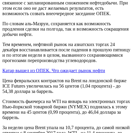
связанное с запланированным снижением нефтедобычи. При
этом если оно не даст желаемых результатов, есть
возможность созвать внеочередное заседание ОПЕК.
По словам аль-Мазруи, сохраняется как возможность
продления сделки на полгода, так и возможность сокращения
добычи нефти.
Тем временем, нефтяной рынок на азиатских торгах 24
декабря восстанавливается после падения в прошлую пятницу
и по итогам недели в целом, вызванного сохраняющимися
прогнозами перепроизводства углеводородов.
Катар вышел из ОПЕК. Что ожидает рынок нефти
Цена февральских контрактов на Brent на лондонской бирже
ICE Futures увеличилась на 56 центов (1,04 процента) - до
54,38 доллара за баррель.
Стоимость фьючерса на WTI на январь на электронных торгах
Нью-йоркской товарной биржи (NYMEX) поднялась к этому
времени на 45 центов (0,99 процента), до 46,04 доллара за
баррель.
За неделю цена Brent упала на 10,7 процента, до самой низкой
отметки с 8 сентября 2017 года, WTI - на 11,4 процента, до