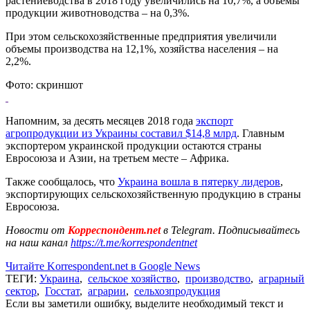
растениеводства в 2018 году увеличились на 10,7%, а объемы
продукции животноводства – на 0,3%.
При этом сельскохозяйственные предприятия увеличили
объемы производства на 12,1%, хозяйства населения – на
2,2%.
Фото: скриншот
Напомним, за десять месяцев 2018 года
экспорт
агропродукции из Украины составил $14,8 млрд
. Главным
экспортером украинской продукции остаются страны
Евросоюза и Азии, на третьем месте – Африка.
Также сообщалось, что
Украина вошла в пятерку лидеров
,
экспортирующих сельскохозяйственную продукцию в страны
Евросоюза.
Новости от
Корреспондент.net
в Telegram. Подписывайтесь
на наш канал
https://t.me/korrespondentnet
Читайте Korrespondent.net в Google News
ТЕГИ:
Украина
,
сельское хозяйство
,
производство
,
аграрный
сектор
,
Госстат
,
аграрии
,
сельхозпродукция
Если вы заметили ошибку, выделите необходимый текст и