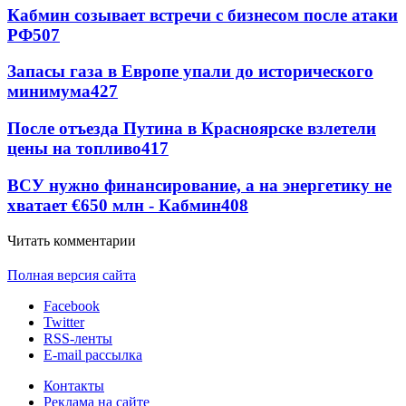
Кабмин созывает встречи с бизнесом после атаки
РФ
507
Запасы газа в Европе упали до исторического
минимума
427
После отъезда Путина в Красноярске взлетели
цены на топливо
417
ВСУ нужно финансирование, а на энергетику не
хватает €650 млн - Кабмин
408
Читать комментарии
Полная версия сайта
Facebook
Twitter
RSS-ленты
E-mail рассылка
Контакты
Реклама на сайте