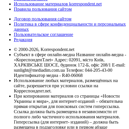
Использование материалов korrespondent.net
Правила пользования сайтом
Договор пользования сайтом
Политика в сфере конфиденциальности и персональных
данных
Пользовательское соглашение
Редакция
© 2000-2026, Korrespondent.net
Субъект в сфере онлайн-медиа Название онлайн-медиа -
«КореспонденТ.net» Адрес: 02091, місто Київ,
ХАРКІВСЬКЕ ШОСЕ, будинок 172-Б, офіс 208/1 E-mail:
sunlight@mediadim.com.ua
Телефон: 044-205-43-00
Идентификатор медиа - R40-06068
Использование любых материалов, размещённых на
сайте, разрешается при условии ссылки на
Корреспондент.net.
При копировании материалов со страницы «Новости
Украины и мира», для интернет-изданий – обязательна
прямая открытая для поисковых систем гиперссылка.
Ссылка должна быть размещена в независимости от
полного либо частичного использования материалов.
Гиперссылка (для интернет- изданий) – должна быть
размещена в подзаголовке или в первом абзаце