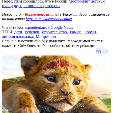
Перед этим сообщалось, что в России
"достроили" детскую
площадку при помощи фотошопа
.
Новости от
Корреспондент.net
в Telegram. Подписывайтесь
на наш канал
https://t.me/korrespondentnet
Читайте Korrespondent.net в Google News
ТЕГИ:
дети
,
ребенок
,
строительство
,
крыша
,
нормы
,
детская площадка
,
Минрегион
Если вы заметили ошибку, выделите необходимый текст и
нажмите Ctrl+Enter, чтобы сообщить об этом редакции.