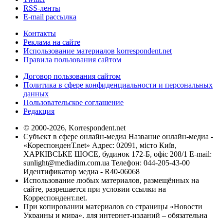
RSS-ленты
E-mail рассылка
Контакты
Реклама на сайте
Использование материалов korrespondent.net
Правила пользования сайтом
Договор пользования сайтом
Политика в сфере конфиденциальности и персональных
данных
Пользовательское соглашение
Редакция
© 2000-2026, Korrespondent.net
Субъект в сфере онлайн-медиа Название онлайн-медиа -
«КореспонденТ.net» Адрес: 02091, місто Київ,
ХАРКІВСЬКЕ ШОСЕ, будинок 172-Б, офіс 208/1 E-mail:
sunlight@mediadim.com.ua
Телефон: 044-205-43-00
Идентификатор медиа - R40-06068
Использование любых материалов, размещённых на
сайте, разрешается при условии ссылки на
Корреспондент.net.
При копировании материалов со страницы «Новости
Украины и мира», для интернет-изданий – обязательна