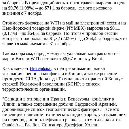
за баррель. В предыдущий день эти контракты выросли в цене
на $0,76 (1,08%) – до $71,1 за баррель, самого высокого
значения с 7 ноября.
Стоимость фьючерса на WTI на май на электронной сессии на
Нью-йоркской товарной бирже (NYMEX) выросла на $0,11
(0,17%) – до $64,51 за баррель. По итогам прошлой сессии
контракт подорожал на $1,32 (2,09%) – до $64,4 за баррель, что
является максимумом с 31 октября.
Таким образом, спред между актуальными контрактами на
марки Brent и WTI составляет $6,67 в пользу Brent.
Как отмечает
Интерфакс
, в центре внимания рынка –
эскалация военного конфликта в Ливии, а также решение
президента США Дональда Трампа внести иранский Корпус
стражей Исламской революции (КСИР) в список
террористических организаций.
"Санкции в отношении Ирана и Венесуэлы, конфликт в
Ливии, а также сокращение добычи Саудовской Аравией,
дополняющее список геополитических факторов, – все это
нивелирует влияние технических индикаторов, указывающих
на перепроданность нефтяного рынка", – отметил аналитик
Oanda Asia Pacific в Сингапуре Джеффри Хэлли.