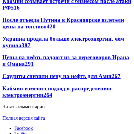
Кабмин созывает встречи с бизнесом после атаки
РФ
516
После отъезда Путина в Красноярске взлетели
цены на топливо
420
Украина продала больше электроэнергии, чем
купила
387
Цены на нефть падают из-за переговоров Ирана
и Омана
291
Саудиты снизили цену на нефть для Азии
267
Кабмин изменил подход к распределению
электроэнергии
264
Читать комментарии
Полная версия сайта
Facebook
Twitter