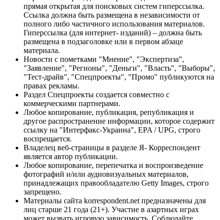
прямая открытая для поисковых систем гиперссылка.
Ссылка должна быть размещена в независимости от
полного либо частичного использования материалов.
Гиперссылка (для интернет- изданий) – должна быть
размещена в подзаголовке или в первом абзаце
материала.
Новости с пометками "Мнение", "Экспертиза",
"Заявление", "Регионы", "Деньги", "Власть", "Выборы",
"Тест-драйв", "Спецпроекты", "Промо" публикуются на
правах рекламы.
Раздел Спецпроекты создается совместно с
коммерческими партнерами.
Любое копирование, публикация, републикация и
другое распространение информации, которое содержит
ссылку на "Интерфакс-Украина", EPA / UPG, строго
воспрещается.
Владелец веб-страницы в разделе Я- Корреспондент
является автор публикации.
Любое копирование, перепечатка и воспроизведение
фотографий и/или аудиовизуальных материалов,
принадлежащих правообладателю Getty Images, строго
запрещено.
Материалы сайта korrespondent.net предназначены для
лиц старше 21 года (21+). Участие в азартных играх
может вызвать игровую зависимость. Соблюдайте