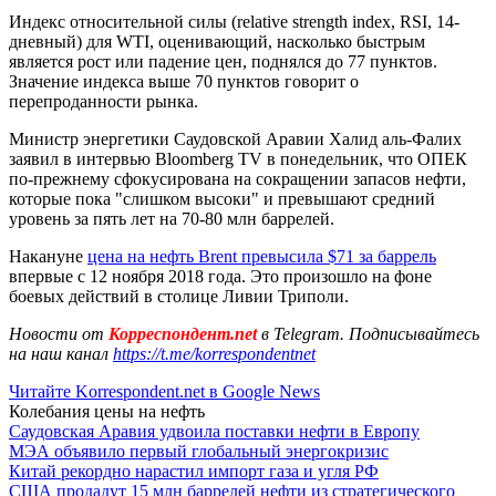
Индекс относительной силы (relative strength index, RSI, 14-
дневный) для WTI, оценивающий, насколько быстрым
является рост или падение цен, поднялся до 77 пунктов.
Значение индекса выше 70 пунктов говорит о
перепроданности рынка.
Министр энергетики Саудовской Аравии Халид аль-Фалих
заявил в интервью Bloomberg TV в понедельник, что ОПЕК
по-прежнему сфокусирована на сокращении запасов нефти,
которые пока "слишком высоки" и превышают средний
уровень за пять лет на 70-80 млн баррелей.
Накануне
цена на нефть Brent превысила $71 за баррель
впервые с 12 ноября 2018 года. Это произошло на фоне
боевых действий в столице Ливии Триполи.
Новости от
Корреспондент.net
в Telegram. Подписывайтесь
на наш канал
https://t.me/korrespondentnet
Читайте Korrespondent.net в Google News
Колебания цены на нефть
Саудовская Аравия удвоила поставки нефти в Европу
МЭА объявило первый глобальный энергокризис
Китай рекордно нарастил импорт газа и угля РФ
США продадут 15 млн баррелей нефти из стратегического