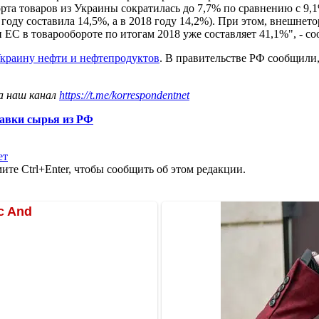
орта товаров из Украины сократилась до 7,7% по сравнению с 9,
оду составила 14,5%, а в 2018 году 14,2%). При этом, внешнето
н ЕС в товарообороте по итогам 2018 уже составляет 41,1%", - с
 Украину нефти и нефтепродуктов
. В правительстве РФ сообщили
а наш канал
https://t.me/korrespondentnet
тавки сырья из РФ
ет
те Ctrl+Enter, чтобы сообщить об этом редакции.