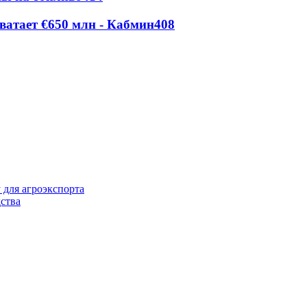
ватает €650 млн - Кабмин
408
 для агроэкспорта
ства