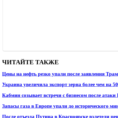
ЧИТАЙТЕ ТАКЖЕ
Цены на нефть резко упали после заявления Тра
Украина увеличила экспорт зерна более чем на 5
Кабмин созывает встречи с бизнесом после атаки
Запасы газа в Европе упали до исторического м
После отъезда Путина в Красноярске взлетели це