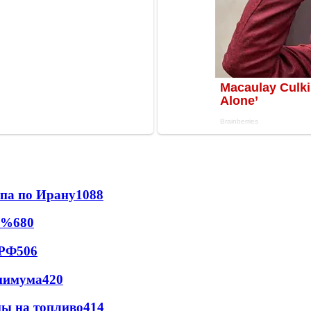
мпа по Ирану
1088
0%
680
 РФ
506
инимума
420
ны на топливо
414