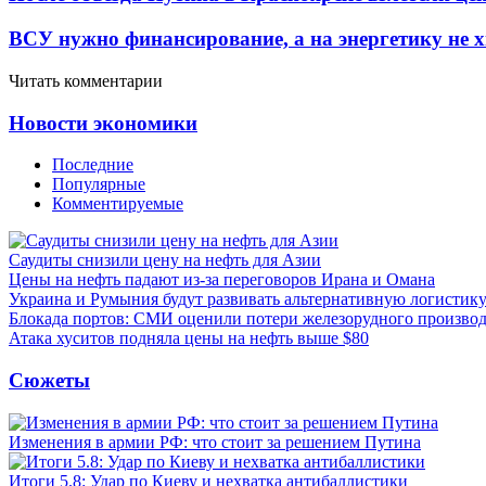
ВСУ нужно финансирование, а на энергетику не х
Читать комментарии
Новости экономики
Последние
Популярные
Комментируемые
Саудиты снизили цену на нефть для Азии
Цены на нефть падают из-за переговоров Ирана и Омана
Украина и Румыния будут развивать альтернативную логистику
Блокада портов: СМИ оценили потери железорудного производ
Атака хуситов подняла цены на нефть выше $80
Сюжеты
Изменения в армии РФ: что стоит за решением Путина
Итоги 5.8: Удар по Киеву и нехватка антибаллистики