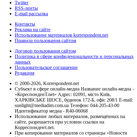
Twitter
RSS-ленты
E-mail рассылка
Контакты
Реклама на сайте
Использование материалов korrespondent.net
Правила пользования сайтом
Договор пользования сайтом
Политика в сфере конфиденциальности и персональных
данных
Пользовательское соглашение
Редакция
© 2000-2026, Korrespondent.net
Субъект в сфере онлайн-медиа Название онлайн-медиа -
«КореспонденТ.net» Адрес: 02091, місто Київ,
ХАРКІВСЬКЕ ШОСЕ, будинок 172-Б, офіс 208/1 E-mail:
sunlight@mediadim.com.ua
Телефон: 044-205-43-00
Идентификатор медиа - R40-06068
Использование любых материалов, размещённых на
сайте, разрешается при условии ссылки на
Корреспондент.net.
При копировании материалов со страницы «Новости