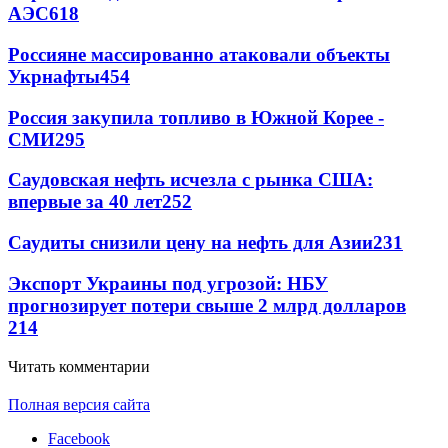
АЭС
618
Россияне массированно атаковали объекты
Укрнафты
454
Россия закупила топливо в Южной Корее -
СМИ
295
Саудовская нефть исчезла с рынка США:
впервые за 40 лет
252
Саудиты снизили цену на нефть для Азии
231
Экспорт Украины под угрозой: НБУ
прогнозирует потери свыше 2 млрд долларов
214
Читать комментарии
Полная версия сайта
Facebook