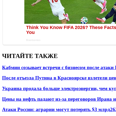
ЧИТАЙТЕ ТАКЖЕ
Кабмин созывает встречи с бизнесом после атаки
После отъезда Путина в Красноярске взлетели це
Украина продала больше электроэнергии, чем ку
Цены на нефть падают из-за переговоров Ирана 
Атаки России: аграрии могут потерять $3 млрд
26