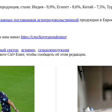
одукция, стали: Индия - 9,9%, Египет - 8,6%, Китай - 7,5%, Тур
главных поставщиков агропродовольственной
продукции в Евро
а наш канал
https://t.me/korrespondentnet
ный сектор
,
аграрии
,
сельхозпродукция
те Ctrl+Enter, чтобы сообщить об этом редакции.