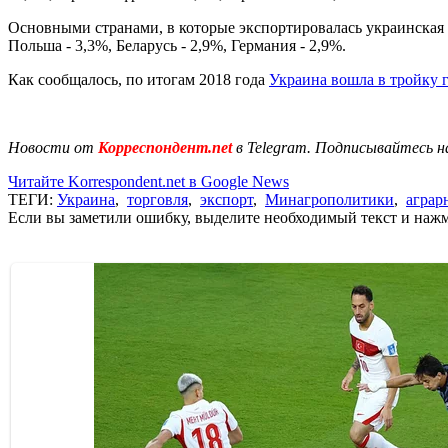
Основными странами, в которые экспортировалась украинская пр
Польша - 3,3%, Беларусь - 2,9%, Германия - 2,9%.
Как сообщалось, по итогам 2018 года
Украина вошла в тройку 
Новости от
Корреспондент.net
в Telegram. Подписывайтесь н
Читайте Korrespondent.net в Google News
ТЕГИ:
Украина
,
торговля
,
экспорт
,
Минагрополитики
,
аграр
Если вы заметили ошибку, выделите необходимый текст и нажми