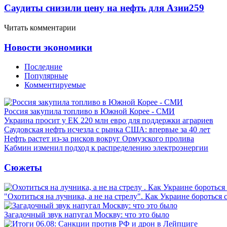
Саудиты снизили цену на нефть для Азии
259
Читать комментарии
Новости экономики
Последние
Популярные
Комментируемые
Россия закупила топливо в Южной Корее - СМИ
Украина просит у ЕК 220 млн евро для поддержки аграриев
Саудовская нефть исчезла с рынка США: впервые за 40 лет
Нефть растет из-за рисков вокруг Ормузского пролива
Кабмин изменил подход к распределению электроэнергии
Сюжеты
"Охотиться на лучника, а не на стрелу". Как Украине бороться 
Загадочный звук напугал Москву: что это было