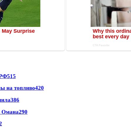
 РФ
515
ны на топливо
420
пила
386
и Омана
290
2