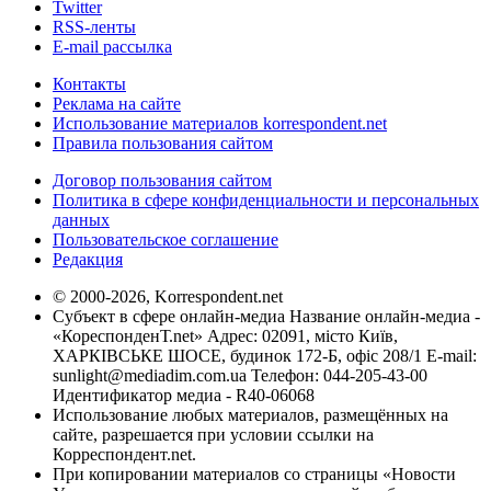
Twitter
RSS-ленты
E-mail рассылка
Контакты
Реклама на сайте
Использование материалов korrespondent.net
Правила пользования сайтом
Договор пользования сайтом
Политика в сфере конфиденциальности и персональных
данных
Пользовательское соглашение
Редакция
© 2000-2026, Korrespondent.net
Субъект в сфере онлайн-медиа Название онлайн-медиа -
«КореспонденТ.net» Адрес: 02091, місто Київ,
ХАРКІВСЬКЕ ШОСЕ, будинок 172-Б, офіс 208/1 E-mail:
sunlight@mediadim.com.ua
Телефон: 044-205-43-00
Идентификатор медиа - R40-06068
Использование любых материалов, размещённых на
сайте, разрешается при условии ссылки на
Корреспондент.net.
При копировании материалов со страницы «Новости