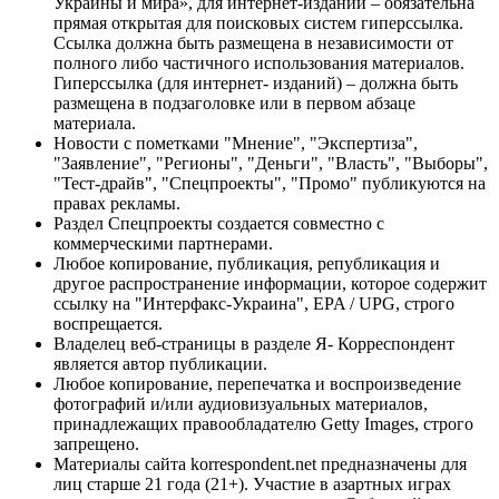
Украины и мира», для интернет-изданий – обязательна
прямая открытая для поисковых систем гиперссылка.
Ссылка должна быть размещена в независимости от
полного либо частичного использования материалов.
Гиперссылка (для интернет- изданий) – должна быть
размещена в подзаголовке или в первом абзаце
материала.
Новости с пометками "Мнение", "Экспертиза",
"Заявление", "Регионы", "Деньги", "Власть", "Выборы",
"Тест-драйв", "Спецпроекты", "Промо" публикуются на
правах рекламы.
Раздел Спецпроекты создается совместно с
коммерческими партнерами.
Любое копирование, публикация, републикация и
другое распространение информации, которое содержит
ссылку на "Интерфакс-Украина", EPA / UPG, строго
воспрещается.
Владелец веб-страницы в разделе Я- Корреспондент
является автор публикации.
Любое копирование, перепечатка и воспроизведение
фотографий и/или аудиовизуальных материалов,
принадлежащих правообладателю Getty Images, строго
запрещено.
Материалы сайта korrespondent.net предназначены для
лиц старше 21 года (21+). Участие в азартных играх