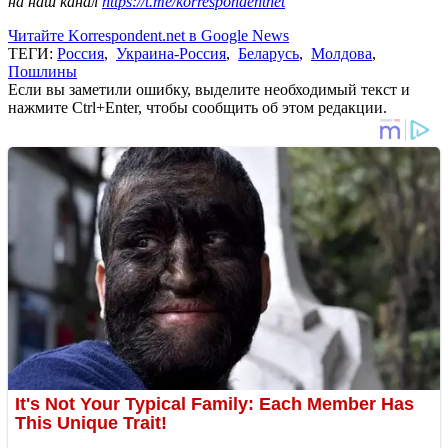
на наш канал
https://t.me/korrespondentnet
Читайте Korrespondent.net в Google News
ТЕГИ:
Россия
,
Украина-Россия
,
Беларусь
,
Молдова
,
Пошлины
Если вы заметили ошибку, выделите необходимый текст и
нажмите Ctrl+Enter, чтобы сообщить об этом редакции.