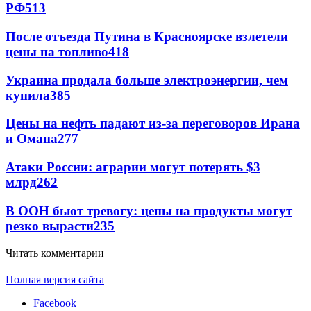
РФ
513
После отъезда Путина в Красноярске взлетели
цены на топливо
418
Украина продала больше электроэнергии, чем
купила
385
Цены на нефть падают из-за переговоров Ирана
и Омана
277
Атаки России: аграрии могут потерять $3
млрд
262
В ООН бьют тревогу: цены на продукты могут
резко вырасти
235
Читать комментарии
Полная версия сайта
Facebook