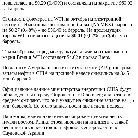
повысилась на $0,29 (0,49%) и составляла на закрытие $60,03
за баррель.
Стоимость фьючерса на WTI на октябрь на электронной
сессии на Нью-йоркской товарной бирже (NYMEX) выросла
на $0,27 (0,48%) – до $56,40 за баррель. На предыдущих
торгах WTI снизилась в цене на $0,01 (0,02%), до $56,13 за
баррель.
Таким образом, спред между актуальными контрактами на
марки Brent и WTI составляет $4,02 в пользу Brent.
По данным Американского института нефти (API), товарные
запасы нефти в США на прошлой неделе снизились на 3,45
млн баррелей.
Официальные данные министерства энергетики США будут
обнародованы в среду. Опрошенные Bloomberg аналитики в
среднем ожидают, что они укажут на снижение запасов на 1,5
млн баррелей. До этого запасы росли две недели подряд.
Напомним, нынешнюю неделю мировые цены на нефть
начали ростом. Рынки отреагировали на инцидент с атакой
беспилотников хуситов на нефтяное месторождение в
Саудовской Аравии.