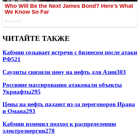
ЧИТАЙТЕ ТАКЖЕ
Кабмин созывает встречи с бизнесом после атаки
РФ
521
Саудиты снизили цену на нефть для Азии
303
Россияне массированно атаковали объекты
Укрнафты
295
Цены на нефть падают из-за переговоров Ирана
и Омана
293
Кабмин изменил подход к распределению
электроэнергии
278