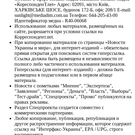
«КореспонденТ.net» Адрес: 02091, місто Київ,
ХАРКІВСЬКЕ ШОСЕ, будинок 172-Б, офіс 208/1 E-mail:
sunlight@mediadim.com.ua
Телефон: 044-205-43-00
Идентификатор медиа - R40-06068
Использование любых материалов, размещённых на
сайте, разрешается при условии ссылки на
Корреспондент.net.
При копировании материалов со страницы «Новости
Украины и мира», для интернет-изданий – обязательна
прямая открытая для поисковых систем гиперссылка.
Ссылка должна быть размещена в независимости от
полного либо частичного использования материалов.
Гиперссылка (для интернет- изданий) – должна быть
размещена в подзаголовке или в первом абзаце
материала.
Новости с пометками "Мнение", "Экспертиза",
"Заявление", "Регионы", "Деньги", "Власть", "Выборы",
"Тест-драйв", "Спецпроекты", "Промо" публикуются на
правах рекламы.
Раздел Спецпроекты создается совместно с
коммерческими партнерами.
Любое копирование, публикация, републикация и
другое распространение информации, которое содержит
ссылку на "Интерфакс-Украина", EPA / UPG, строго
воспрещается.