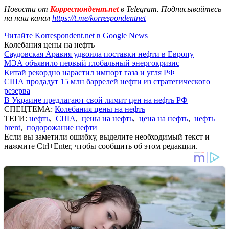
Новости от
Корреспондент.net
в Telegram. Подписывайтесь
на наш канал
https://t.me/korrespondentnet
Читайте Korrespondent.net в Google News
Колебания цены на нефть
Саудовская Аравия удвоила поставки нефти в Европу
МЭА объявило первый глобальный энергокризис
Китай рекордно нарастил импорт газа и угля РФ
США продадут 15 млн баррелей нефти из стратегического
резерва
В Украине предлагают свой лимит цен на нефть РФ
СПЕЦТЕМА:
Колебания цены на нефть
ТЕГИ:
нефть
,
США
,
цены на нефть
,
цена на нефть
,
нефть
brent
,
подорожание нефти
Если вы заметили ошибку, выделите необходимый текст и
нажмите Ctrl+Enter, чтобы сообщить об этом редакции.