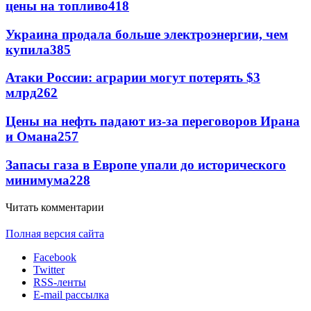
цены на топливо
418
Украина продала больше электроэнергии, чем
купила
385
Атаки России: аграрии могут потерять $3
млрд
262
Цены на нефть падают из-за переговоров Ирана
и Омана
257
Запасы газа в Европе упали до исторического
минимума
228
Читать комментарии
Полная версия сайта
Facebook
Twitter
RSS-ленты
E-mail рассылка