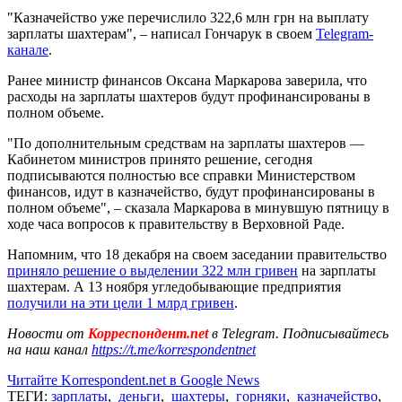
"Казначейство уже перечислило 322,6 млн грн на выплату
зарплаты шахтерам", – написал Гончарук в своем
Telegram-
канале
.
Ранее министр финансов Оксана Маркарова заверила, что
расходы на зарплаты шахтеров будут профинансированы в
полном объеме.
"По дополнительным средствам на зарплаты шахтеров —
Кабинетом министров принято решение, сегодня
подписываются полностью все справки Министерством
финансов, идут в казначейство, будут профинансированы в
полном объеме", – сказала Маркарова в минувшую пятницу в
ходе часа вопросов к правительству в Верховной Раде.
Напомним, что 18 декабря на своем заседании правительство
приняло решение о выделении 322 млн гривен
на зарплаты
шахтерам. А 13 ноября угледобывающие предприятия
получили на эти цели 1 млрд гривен
.
Новости от
Корреспондент.net
в Telegram. Подписывайтесь
на наш канал
https://t.me/korrespondentnet
Читайте Korrespondent.net в Google News
ТЕГИ:
зарплаты
,
деньги
,
шахтеры
,
горняки
,
казначейство
,