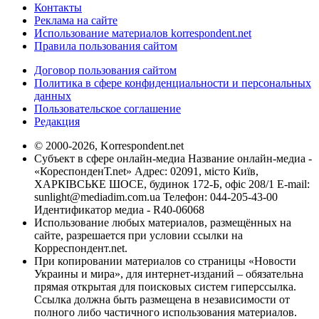
Контакты
Реклама на сайте
Использование материалов korrespondent.net
Правила пользования сайтом
Договор пользования сайтом
Политика в сфере конфиденциальности и персональных
данных
Пользовательское соглашение
Редакция
© 2000-2026, Korrespondent.net
Субъект в сфере онлайн-медиа Название онлайн-медиа -
«КореспонденТ.net» Адрес: 02091, місто Київ,
ХАРКІВСЬКЕ ШОСЕ, будинок 172-Б, офіс 208/1 E-mail:
sunlight@mediadim.com.ua
Телефон: 044-205-43-00
Идентификатор медиа - R40-06068
Использование любых материалов, размещённых на
сайте, разрешается при условии ссылки на
Корреспондент.net.
При копировании материалов со страницы «Новости
Украины и мира», для интернет-изданий – обязательна
прямая открытая для поисковых систем гиперссылка.
Ссылка должна быть размещена в независимости от
полного либо частичного использования материалов.