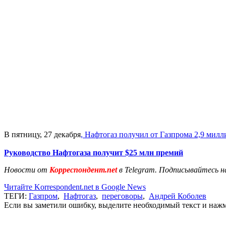
В пятницу, 27 декабря
, Нафтогаз получил от Газпрома 2,9 милл
Руководство Нафтогаза получит $25 млн премий
Новости от
Корреспондент.net
в Telegram. Подписывайтесь н
Читайте Korrespondent.net в Google News
ТЕГИ:
Газпром
,
Нафтогаз
,
переговоры
,
Андрей Коболев
Если вы заметили ошибку, выделите необходимый текст и нажми