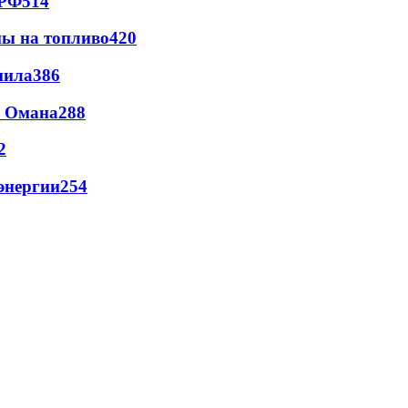
 РФ
514
ны на топливо
420
пила
386
и Омана
288
2
энергии
254