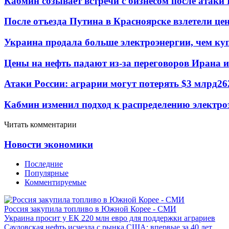
Кабмин созывает встречи с бизнесом после атаки
После отъезда Путина в Красноярске взлетели це
Украина продала больше электроэнергии, чем ку
Цены на нефть падают из-за переговоров Ирана 
Атаки России: аграрии могут потерять $3 млрд
26
Кабмин изменил подход к распределению электро
Читать комментарии
Новости экономики
Последние
Популярные
Комментируемые
Россия закупила топливо в Южной Корее - СМИ
Украина просит у ЕК 220 млн евро для поддержки аграриев
Саудовская нефть исчезла с рынка США: впервые за 40 лет