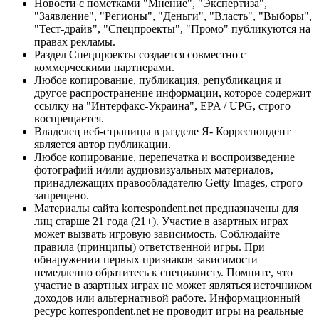
Новости с пометками "Мнение", "Экспертиза",
"Заявление", "Регионы", "Деньги", "Власть", "Выборы",
"Тест-драйв", "Спецпроекты", "Промо" публикуются на
правах рекламы.
Раздел Спецпроекты создается совместно с
коммерческими партнерами.
Любое копирование, публикация, републикация и
другое распространение информации, которое содержит
ссылку на "Интерфакс-Украина", EPA / UPG, строго
воспрещается.
Владелец веб-страницы в разделе Я- Корреспондент
является автор публикации.
Любое копирование, перепечатка и воспроизведение
фотографий и/или аудиовизуальных материалов,
принадлежащих правообладателю Getty Images, строго
запрещено.
Материалы сайта korrespondent.net предназначены для
лиц старше 21 года (21+). Участие в азартных играх
может вызвать игровую зависимость. Соблюдайте
правила (принципы) ответственной игры. При
обнаружении первых признаков зависимости
немедленно обратитесь к специалисту. Помните, что
участие в азартных играх не может являться источником
доходов или альтернативой работе. Информационный
ресурс korrespondent.net не проводит игры на реальные