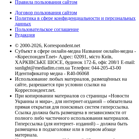
Правила пользования сайтом
Договор пользования сайтом
Политика в сфере конфиденциальности и персональных
данных
Пользовательское соглашение
Редакция
© 2000-2026, Korrespondent.net
Субъект в сфере онлайн-медиа Название онлайн-медиа -
«КореспонденТ.net» Адрес: 02091, місто Київ,
ХАРКІВСЬКЕ ШОСЕ, будинок 172-Б, офіс 208/1 E-mail:
sunlight@mediadim.com.ua
Телефон: 044-205-43-00
Идентификатор медиа - R40-06068
Использование любых материалов, размещённых на
сайте, разрешается при условии ссылки на
Корреспондент.net.
При копировании материалов со страницы «Новости
Украины и мира», для интернет-изданий – обязательна
прямая открытая для поисковых систем гиперссылка.
Ссылка должна быть размещена в независимости от
полного либо частичного использования материалов.
Гиперссылка (для интернет- изданий) – должна быть
размещена в подзаголовке или в первом абзаце
материала.