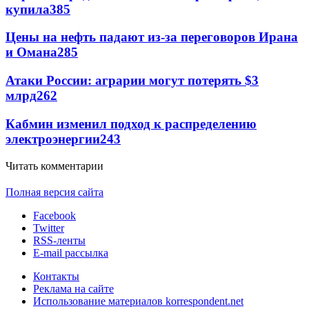
купила
385
Цены на нефть падают из-за переговоров Ирана
и Омана
285
Атаки России: аграрии могут потерять $3
млрд
262
Кабмин изменил подход к распределению
электроэнергии
243
Читать комментарии
Полная версия сайта
Facebook
Twitter
RSS-ленты
E-mail рассылка
Контакты
Реклама на сайте
Использование материалов korrespondent.net