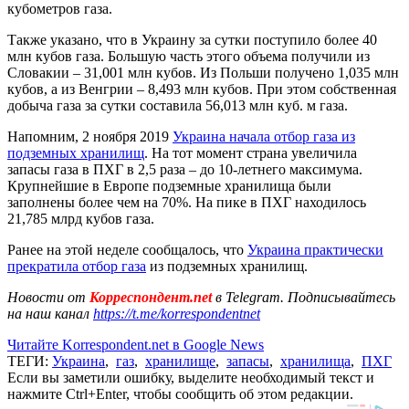
кубометров газа.
Также указано, что в Украину за сутки поступило более 40
млн кубов газа. Большую часть этого объема получили из
Словакии – 31,001 млн кубов. Из Польши получено 1,035 млн
кубов, а из Венгрии – 8,493 млн кубов. При этом собственная
добыча газа за сутки составила 56,013 млн куб. м газа.
Напомним, 2 ноября 2019
Украина начала отбор газа из
подземных хранилищ
. На тот момент страна увеличила
запасы газа в ПХГ в 2,5 раза – до 10-летнего максимума.
Крупнейшие в Европе подземные хранилища были
заполнены более чем на 70%. На пике в ПХГ находилось
21,785 млрд кубов газа.
Ранее на этой неделе сообщалось, что
Украина практически
прекратила отбор газа
из подземных хранилищ.
Новости от
Корреспондент.net
в Telegram. Подписывайтесь
на наш канал
https://t.me/korrespondentnet
Читайте Korrespondent.net в Google News
ТЕГИ:
Украина
,
газ
,
хранилище
,
запасы
,
хранилища
,
ПХГ
Если вы заметили ошибку, выделите необходимый текст и
нажмите Ctrl+Enter, чтобы сообщить об этом редакции.