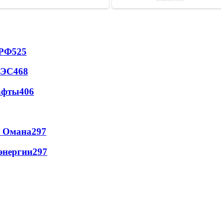
 РФ
525
АЭС
468
афты
406
и Омана
297
энергии
297