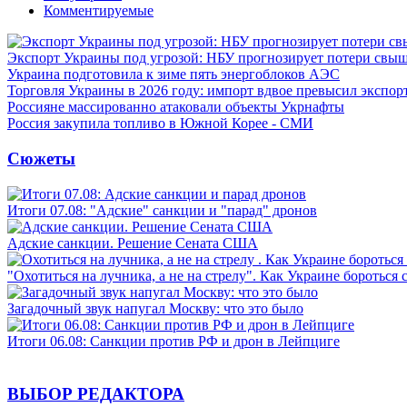
Комментируемые
Экспорт Украины под угрозой: НБУ прогнозирует потери свыш
Украина подготовила к зиме пять энергоблоков АЭС
Торговля Украины в 2026 году: импорт вдвое превысил экспор
Россияне массированно атаковали объекты Укрнафты
Россия закупила топливо в Южной Корее - СМИ
Сюжеты
Итоги 07.08: "Адские" санкции и "парад" дронов
Адские санкции. Решение Сената США
"Охотиться на лучника, а не на стрелу". Как Украине бороться 
Загадочный звук напугал Москву: что это было
Итоги 06.08: Санкции против РФ и дрон в Лейпциге
ВЫБОР РЕДАКТОРА