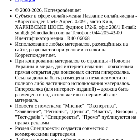
© 2000-2026, Korrespondent.net
Субъект в сфере онлайн-медиа Название онлайн-медиа -
«КореспонденТ.net» Адрес: 02091, місто Київ,
ХАРКІВСЬКЕ ШОСЕ, будинок 172-Б, офіс 208/1 E-mail:
sunlight@mediadim.com.ua
Телефон: 044-205-43-00
Идентификатор медиа - R40-06068
Использование любых материалов, размещённых на
сайте, разрешается при условии ссылки на
Корреспондент.net.
При копировании материалов со страницы «Новости
Украины и мира», для интернет-изданий – обязательна
прямая открытая для поисковых систем гиперссылка.
Ссылка должна быть размещена в независимости от
полного либо частичного использования материалов.
Гиперссылка (для интернет- изданий) – должна быть
размещена в подзаголовке или в первом абзаце
материала.
Новости с пометками "Мнение", "Экспертиза",
"Заявление", "Регионы", "Деньги", "Власть", "Выборы",
"Тест-драйв", "Спецпроекты", "Промо" публикуются на
правах рекламы.
Раздел Спецпроекты создается совместно с
коммерческими партнерами.
Любое копирование, публикация, републикация и