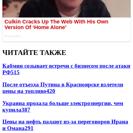
ЧИТАЙТЕ ТАКЖЕ
Кабмин созывает встречи с бизнесом после атаки
РФ
515
После отъезда Путина в Красноярске взлетели
цены на топливо
420
Украина продала больше электроэнергии, чем
купила
387
Цены на нефть падают из-за переговоров Ирана
и Омана
291