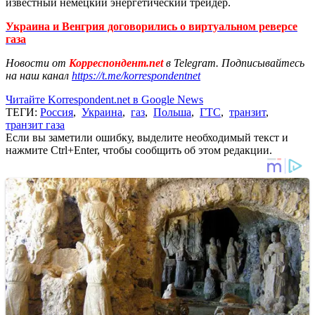
известный немецкий энергетический трейдер.
Украина и Венгрия договорились о виртуальном реверсе
газа
Новости от
Корреспондент.net
в Telegram. Подписывайтесь
на наш канал
https://t.me/korrespondentnet
Читайте Korrespondent.net в Google News
ТЕГИ:
Россия
,
Украина
,
газ
,
Польша
,
ГТС
,
транзит
,
транзит газа
Если вы заметили ошибку, выделите необходимый текст и
нажмите Ctrl+Enter, чтобы сообщить об этом редакции.