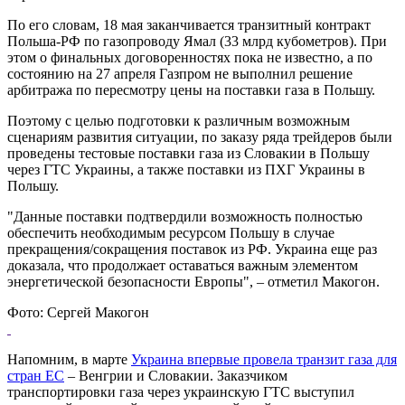
По его словам, 18 мая заканчивается транзитный контракт
Польша-РФ по газопроводу Ямал (33 млрд кубометров). При
этом о финальных договоренностях пока не известно, а по
состоянию на 27 апреля Газпром не выполнил решение
арбитража по пересмотру цены на поставки газа в Польшу.
Поэтому с целью подготовки к различным возможным
сценариям развития ситуации, по заказу ряда трейдеров были
проведены тестовые поставки газа из Словакии в Польшу
через ГТС Украины, а также поставки из ПХГ Украины в
Польшу.
"Данные поставки подтвердили возможность полностью
обеспечить необходимым ресурсом Польшу в случае
прекращения/сокращения поставок из РФ. Украина еще раз
доказала, что продолжает оставаться важным элементом
энергетической безопасности Европы", – отметил Макогон.
Фото: Сергей Макогон
Напомним, в марте
Украина впервые провела транзит газа для
стран ЕС
– Венгрии и Словакии. Заказчиком
транспортировки газа через украинскую ГТС выступил