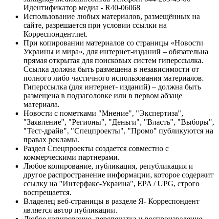
Идентификатор медиа - R40-06068
Использование любых материалов, размещённых на
сайте, разрешается при условии ссылки на
Корреспондент.net.
При копировании материалов со страницы «Новости
Украины и мира», для интернет-изданий – обязательна
прямая открытая для поисковых систем гиперссылка.
Ссылка должна быть размещена в независимости от
полного либо частичного использования материалов.
Гиперссылка (для интернет- изданий) – должна быть
размещена в подзаголовке или в первом абзаце
материала.
Новости с пометками "Мнение", "Экспертиза",
"Заявление", "Регионы", "Деньги", "Власть", "Выборы",
"Тест-драйв", "Спецпроекты", "Промо" публикуются на
правах рекламы.
Раздел Спецпроекты создается совместно с
коммерческими партнерами.
Любое копирование, публикация, републикация и
другое распространение информации, которое содержит
ссылку на "Интерфакс-Украина", EPA / UPG, строго
воспрещается.
Владелец веб-страницы в разделе Я- Корреспондент
является автор публикации.
Любое копирование, перепечатка и воспроизведение