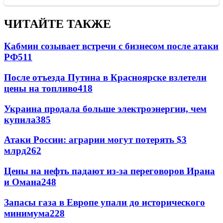
ЧИТАЙТЕ ТАКЖЕ
Кабмин созывает встречи с бизнесом после атаки
РФ
511
После отъезда Путина в Красноярске взлетели
цены на топливо
418
Украина продала больше электроэнергии, чем
купила
385
Атаки России: аграрии могут потерять $3
млрд
262
Цены на нефть падают из-за переговоров Ирана
и Омана
248
Запасы газа в Европе упали до исторического
минимума
228