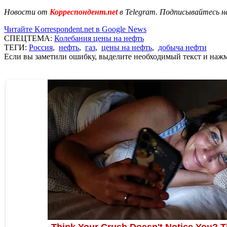
Новости от
Корреспондент.net
в Telegram. Подписывайтесь н
Читайте Korrespondent.net в Google News
СПЕЦТЕМА:
Колебания цены на нефть
ТЕГИ:
Россия
,
нефть
,
газ
,
цены на нефть
,
добыча нефти
Если вы заметили ошибку, выделите необходимый текст и нажми