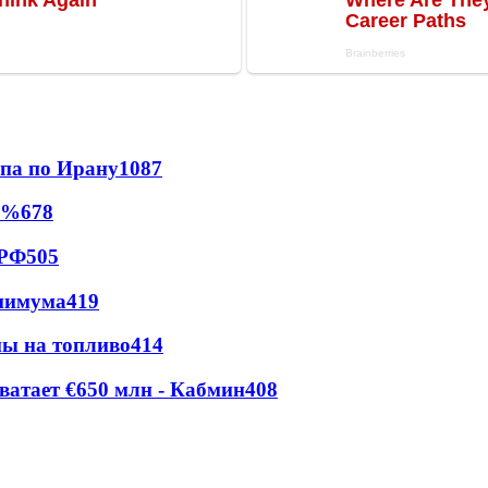
мпа по Ирану
1087
0%
678
 РФ
505
инимума
419
ны на топливо
414
ватает €650 млн - Кабмин
408