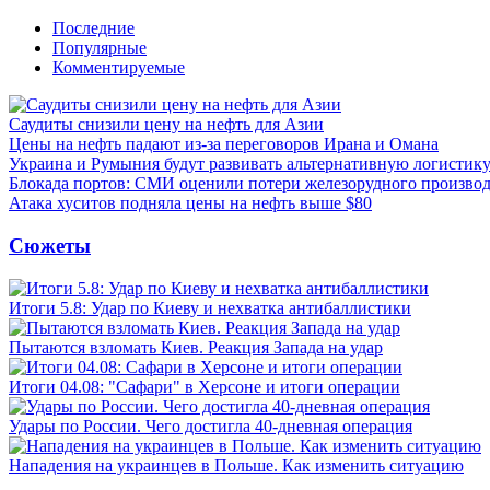
Последние
Популярные
Комментируемые
Саудиты снизили цену на нефть для Азии
Цены на нефть падают из-за переговоров Ирана и Омана
Украина и Румыния будут развивать альтернативную логистику
Блокада портов: СМИ оценили потери железорудного производ
Атака хуситов подняла цены на нефть выше $80
Сюжеты
Итоги 5.8: Удар по Киеву и нехватка антибаллистики
Пытаются взломать Киев. Реакция Запада на удар
Итоги 04.08: "Сафари" в Херсоне и итоги операции
Удары по России. Чего достигла 40-дневная операция
Нападения на украинцев в Польше. Как изменить ситуацию