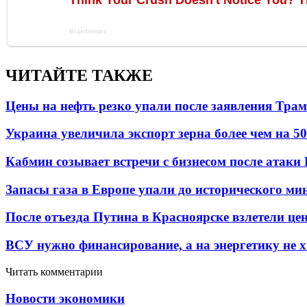
ЧИТАЙТЕ ТАКЖЕ
Цены на нефть резко упали после заявления Тра
Украина увеличила экспорт зерна более чем на 5
Кабмин созывает встречи с бизнесом после атаки
Запасы газа в Европе упали до исторического м
После отъезда Путина в Красноярске взлетели це
ВСУ нужно финансирование, а на энергетику не х
Читать комментарии
Новости экономики