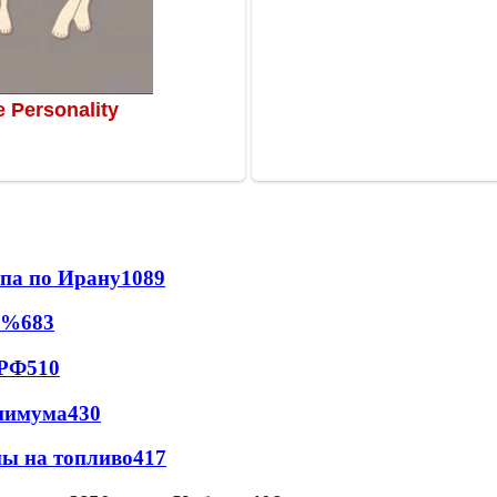
мпа по Ирану
1089
0%
683
 РФ
510
инимума
430
ны на топливо
417