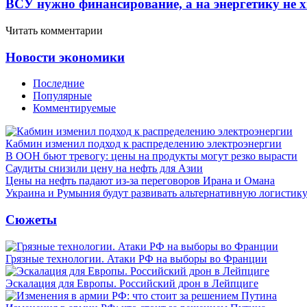
ВСУ нужно финансирование, а на энергетику не х
Читать комментарии
Новости экономики
Последние
Популярные
Комментируемые
Кабмин изменил подход к распределению электроэнергии
В ООН бьют тревогу: цены на продукты могут резко вырасти
Саудиты снизили цену на нефть для Азии
Цены на нефть падают из-за переговоров Ирана и Омана
Украина и Румыния будут развивать альтернативную логистику
Сюжеты
Грязные технологии. Атаки РФ на выборы во Франции
Эскалация для Европы. Российский дрон в Лейпциге