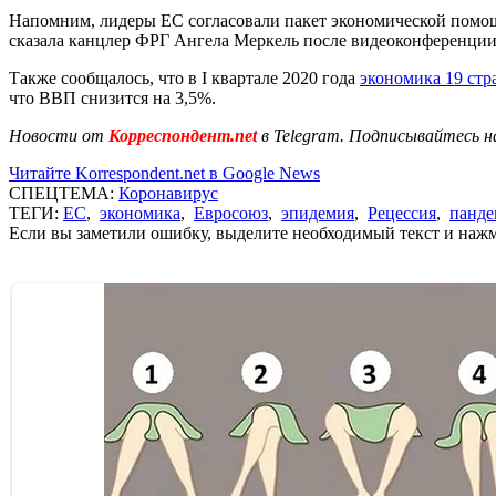
Напомним, лидеры ЕС согласовали пакет экономической помощи 
сказала канцлер ФРГ Ангела Меркель после видеоконференции
Также сообщалось, что в I квартале 2020 года
экономика 19 стр
что ВВП снизится на 3,5%.
Новости от
Корреспондент.net
в Telegram. Подписывайтесь н
Читайте Korrespondent.net в Google News
СПЕЦТЕМА:
Коронавирус
ТЕГИ:
ЕС
,
экономика
,
Евросоюз
,
эпидемия
,
Рецессия
,
панде
Если вы заметили ошибку, выделите необходимый текст и нажми