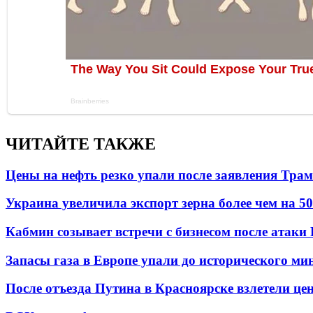
ЧИТАЙТЕ ТАКЖЕ
Цены на нефть резко упали после заявления Тра
Украина увеличила экспорт зерна более чем на 5
Кабмин созывает встречи с бизнесом после атаки
Запасы газа в Европе упали до исторического м
После отъезда Путина в Красноярске взлетели це