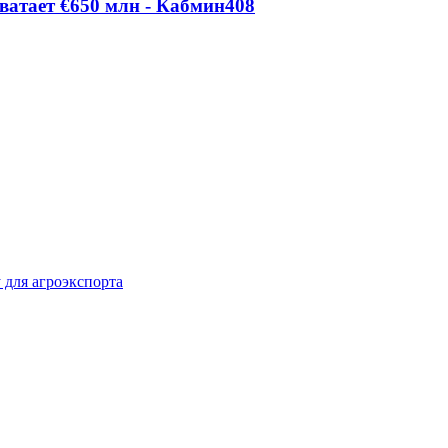
ватает €650 млн - Кабмин
408
 для агроэкспорта