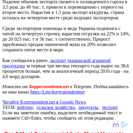
Падение объемов экспорта свежего и охлажденного гороха в
3,5 раза, до 49 тыс. т, привело к перемещению с первого на
второе место. Нарастив в 1,5 раза экспорт кукурузы, страна
осталась на четвертом месте среди ведущих экспортеров.
Среди экспортеров пшеницы и меда Украина поднялась с
пятой на четвертую строчку, нарастив отгрузки на 22% и 14%,
до 20 023 тыс. т и 56 тыс. т соответственно. Прирост
зарубежных продаж пшеничной муки на 20% позволил
сохранить пятое место в мире.
Как сообщалось ранее,
экспорт украинской аграрной
продукции
за первые три месяца текущего года вырос на 38,6
процентов больше, чем за аналогичный период 2016 года - на
4,6 млрд долларов.
Новости от
Корреспондент.net
в Telegram. Подписывайтесь
на наш канал
https://t.me/korrespondentnet
Читайте Korrespondent.net в Google News
ТЕГИ:
рейтинг
,
сельское хозяйство
,
продукты
,
экспорт
Если вы заметили ошибку, выделите необходимый текст и
нажмите Ctrl+Enter, чтобы сообщить об этом редакции.