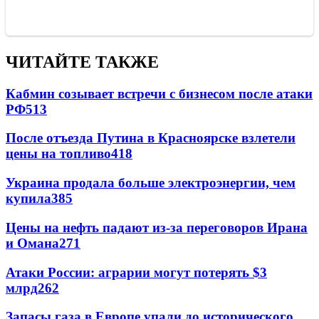
ЧИТАЙТЕ ТАКЖЕ
Кабмин созывает встречи с бизнесом после атаки
РФ
513
После отъезда Путина в Красноярске взлетели
цены на топливо
418
Украина продала больше электроэнергии, чем
купила
385
Цены на нефть падают из-за переговоров Ирана
и Омана
271
Атаки России: аграрии могут потерять $3
млрд
262
Запасы газа в Европе упали до исторического