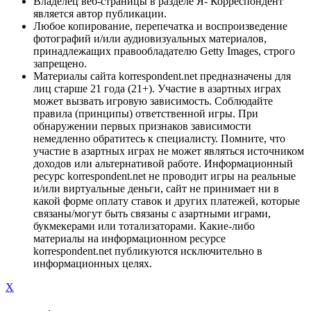
Владелец веб-страницы в разделе Я- Корреспондент
является автор публикации.
Любое копирование, перепечатка и воспроизведение
фотографий и/или аудиовизуальных материалов,
принадлежащих правообладателю Getty Images, строго
запрещено.
Материалы сайта korrespondent.net предназначены для
лиц старше 21 года (21+). Участие в азартных играх
может вызвать игровую зависимость. Соблюдайте
правила (принципы) ответственной игры. При
обнаружении первых признаков зависимости
немедленно обратитесь к специалисту. Помните, что
участие в азартных играх не может являться источником
доходов или альтернативой работе. Информационный
ресурс korrespondent.net не проводит игры на реальные
и/или виртуальные деньги, сайт не принимает ни в
какой форме оплату ставок и других платежей, которые
связаны/могут быть связаны с азартными играми,
букмекерами или тотализаторами. Какие-либо
материалы на информационном ресурсе
korrespondent.net публикуются исключительно в
информационных целях.
X