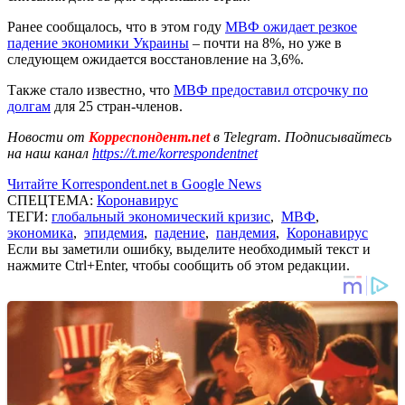
Ранее сообщалось, что в этом году
МВФ ожидает резкое
падение экономики Украины
– почти на 8%, но уже в
следующем ожидается восстановление на 3,6%.
Также стало известно, что
МВФ предоставил отсрочку по
долгам
для 25 стран-членов.
Новости от
Корреспондент.net
в Telegram. Подписывайтесь
на наш канал
https://t.me/korrespondentnet
Читайте Korrespondent.net в Google News
СПЕЦТЕМА:
Коронавирус
ТЕГИ:
глобальный экономический кризис
,
МВФ
,
экономика
,
эпидемия
,
падение
,
пандемия
,
Коронавирус
Если вы заметили ошибку, выделите необходимый текст и
нажмите Ctrl+Enter, чтобы сообщить об этом редакции.