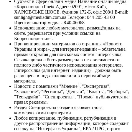
Субъект в сфере онлайн-медиа Название онлайн-медиа -
«КореспонденТ.net» Адрес: 02091, місто Київ,
ХАРКІВСЬКЕ ШОСЕ, будинок 172-Б, офіс 208/1 E-mail:
sunlight@mediadim.com.ua
Телефон: 044-205-43-00
Идентификатор медиа - R40-06068
Использование любых материалов, размещённых на
сайте, разрешается при условии ссылки на
Корреспондент.net.
При копировании материалов со страницы «Новости
Украины и мира», для интернет-изданий – обязательна
прямая открытая для поисковых систем гиперссылка.
Ссылка должна быть размещена в независимости от
полного либо частичного использования материалов.
Гиперссылка (для интернет- изданий) – должна быть
размещена в подзаголовке или в первом абзаце
материала.
Новости с пометками "Мнение", "Экспертиза",
"Заявление", "Регионы", "Деньги", "Власть", "Выборы",
"Тест-драйв", "Спецпроекты", "Промо" публикуются на
правах рекламы.
Раздел Спецпроекты создается совместно с
коммерческими партнерами.
Любое копирование, публикация, републикация и
другое распространение информации, которое содержит
ссылку на "Интерфакс-Украина", EPA / UPG, строго