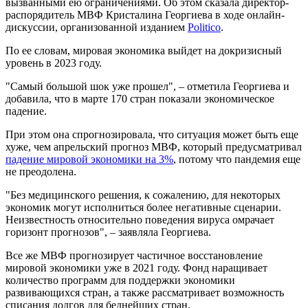
вызванными ею ограничениями. Об этом сказала директор-
распорядитель МВФ Кристалина Георгиева в ходе онлайн-
дискуссии, организованной изданием
Politico
.
По ее словам, мировая экономика выйдет на докризисный
уровень в 2023 году.
"Самый большой шок уже прошел", – отметила Георгиева и
добавила, что в марте 170 стран показали экономическое
падение.
При этом она спрогнозировала, что ситуация может быть еще
хуже, чем апрельский прогноз МВФ, который предусматривал
падение мировой экономики на 3%
, потому что пандемия еще
не преодолена.
"Без медицинского решения, к сожалению, для некоторых
экономик могут исполниться более негативные сценарии.
Неизвестность относительно поведения вируса омрачает
горизонт прогнозов", – заявляла Георгиева.
Все же МВФ прогнозирует частичное восстановление
мировой экономики уже в 2021 году. Фонд наращивает
количество программ для поддержки экономики
развивающихся стран, а также рассматривает возможность
списания долгов для беднейших стран.