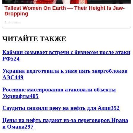
ЧИТАЙТЕ ТАКЖЕ
Кабмин созывает встречи с бизнесом после атаки
РФ
524
Украина подготовила к зиме пять энергоблоков
АЭС
449
Россияне массированно атаковали объекты
Укрнафты
405
Саудиты снизили цену на нефть для Азии
352
Цены на нефть падают из-за переговоров Ирана
и Омана
297