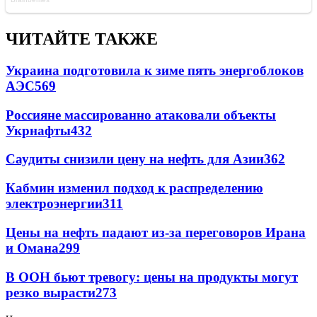
ЧИТАЙТЕ ТАКЖЕ
Украина подготовила к зиме пять энергоблоков
АЭС
569
Россияне массированно атаковали объекты
Укрнафты
432
Саудиты снизили цену на нефть для Азии
362
Кабмин изменил подход к распределению
электроэнергии
311
Цены на нефть падают из-за переговоров Ирана
и Омана
299
В ООН бьют тревогу: цены на продукты могут
резко вырасти
273