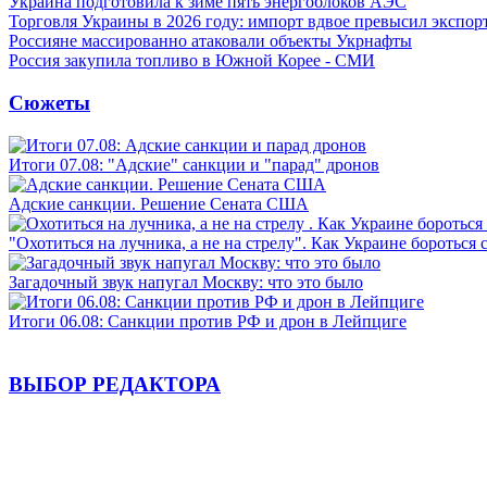
Украина подготовила к зиме пять энергоблоков АЭС
Торговля Украины в 2026 году: импорт вдвое превысил экспор
Россияне массированно атаковали объекты Укрнафты
Россия закупила топливо в Южной Корее - СМИ
Сюжеты
Итоги 07.08: "Адские" санкции и "парад" дронов
Адские санкции. Решение Сената США
"Охотиться на лучника, а не на стрелу". Как Украине бороться 
Загадочный звук напугал Москву: что это было
Итоги 06.08: Санкции против РФ и дрон в Лейпциге
ВЫБОР РЕДАКТОРА