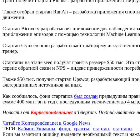
Грант получит стартап Elomia - разработка приложения с вирт
Также отобран стартап RunAn – разработка приложения спорти
движений.
Стартап Bicovery разрабатывает приложение для наблюдения з
приближении эпизодов с помощью технологий Machine Learnin
Стартап Gymcerebrum разрабатывает платформу искусственного
тренер.
Стартапы на этапе seed получат грант в размере $50 тыс. Это
сервис обратной связи и NPS – индекс приверженности потреб
Также $50 тыс. получит стартап Upswot, разрабатывающий пр
альтернативных источников данных.
Как сообщалось, фонд стартапов
был создан
предыдущим правит
сумме 400 млн грн в год с последующим увеличением до 4 млрд
Новости от
Корреспондент.net
в Telegram. Подписывайтесь н
Читайте Korrespondent.net в Google News
ТЕГИ:
Кабмин Украины
,
фонд
,
гранты
,
стартап
,
стартапы
Если вы заметили ошибку, выделите необходимый текст и нажми