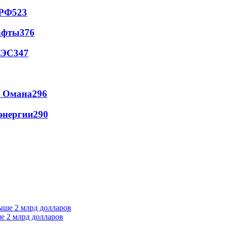
 РФ
523
афты
376
АЭС
347
и Омана
296
энергии
290
е 2 млрд долларов