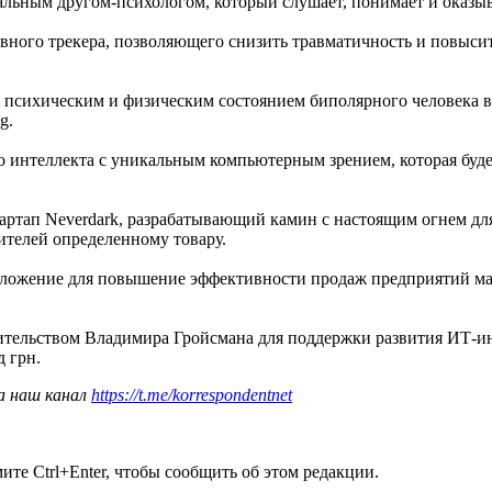
уальным другом-психологом, который слушает, понимает и оказы
вного трекера, позволяющего снизить травматичность и повысит
а психическим и физическим состоянием биполярного человека 
g.
 интеллекта с уникальным компьютерным зрением, которая буде
 стартап Neverdark, разрабатывающий камин с настоящим огнем д
ителей определенному товару.
иложение для повышение эффективности продаж предприятий ма
ельством Владимира Гройсмана для поддержки развития ИТ-инд
 грн.
а наш канал
https://t.me/korrespondentnet
те Ctrl+Enter, чтобы сообщить об этом редакции.