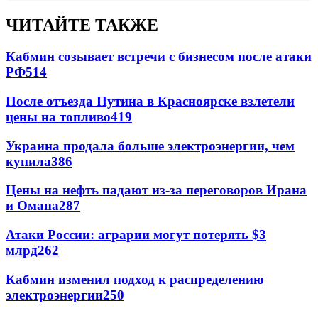
ЧИТАЙТЕ ТАКЖЕ
Кабмин созывает встречи с бизнесом после атаки
РФ
514
После отъезда Путина в Красноярске взлетели
цены на топливо
419
Украина продала больше электроэнергии, чем
купила
386
Цены на нефть падают из-за переговоров Ирана
и Омана
287
Атаки России: аграрии могут потерять $3
млрд
262
Кабмин изменил подход к распределению
электроэнергии
250