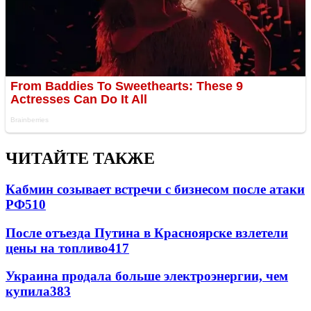
ЧИТАЙТЕ ТАКЖЕ
Кабмин созывает встречи с бизнесом после атаки
РФ
510
После отъезда Путина в Красноярске взлетели
цены на топливо
417
Украина продала больше электроэнергии, чем
купила
383