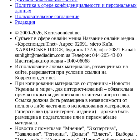
Политика в сфере конфиденциальности и персональных
данных
Пользовательское соглашение
Редакция
© 2000-2026, Korrespondent.net
Субъект в сфере онлайн-медиа Название онлайн-медиа -
«КореспонденТ.net» Адрес: 02091, місто Київ,
ХАРКІВСЬКЕ ШОСЕ, будинок 172-Б, офіс 208/1 E-mail:
sunlight@mediadim.com.ua
Телефон: 044-205-43-00
Идентификатор медиа - R40-06068
Использование любых материалов, размещённых на
сайте, разрешается при условии ссылки на
Корреспондент.net.
При копировании материалов со страницы «Новости
Украины и мира», для интернет-изданий – обязательна
прямая открытая для поисковых систем гиперссылка.
Ссылка должна быть размещена в независимости от
полного либо частичного использования материалов.
Гиперссылка (для интернет- изданий) – должна быть
размещена в подзаголовке или в первом абзаце
материала.
Новости с пометками "Мнение", "Экспертиза",
"Заявление", "Регионы", "Деньги", "Власть", "Выборы",
"Тест-драйв", "Спецпроекты", "Промо" публикуются на