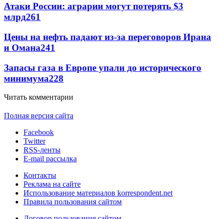
Атаки России: аграрии могут потерять $3
млрд
261
Цены на нефть падают из-за переговоров Ирана
и Омана
241
Запасы газа в Европе упали до исторического
минимума
228
Читать комментарии
Полная версия сайта
Facebook
Twitter
RSS-ленты
E-mail рассылка
Контакты
Реклама на сайте
Использование материалов korrespondent.net
Правила пользования сайтом
Договор пользования сайтом